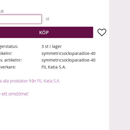
al
st
Lägg till i fa
KÖP
gerstatus
3 st i lager
tikelnr
symmetricsocksparadise-40
lv. artikelnr
symmetricsocksparadise-40
llverkare
FIL Katia S.A.
a alla produkter från FIL Katia S.A.
 ett omdöme!