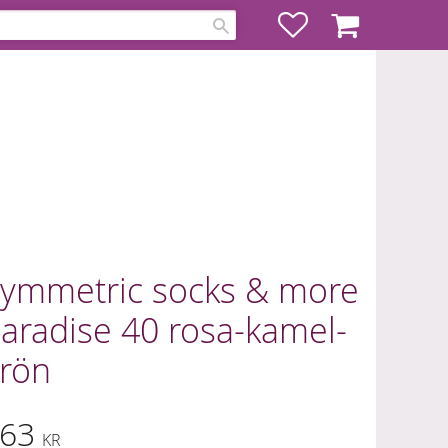
Favoriter
Kundvagn
ymmetric socks & more
aradise 40 rosa-kamel-
rön
63
KR