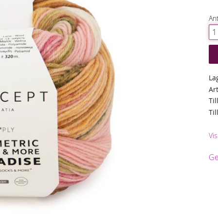
Ant
La
Ar
Til
Ti
Vis
Ge