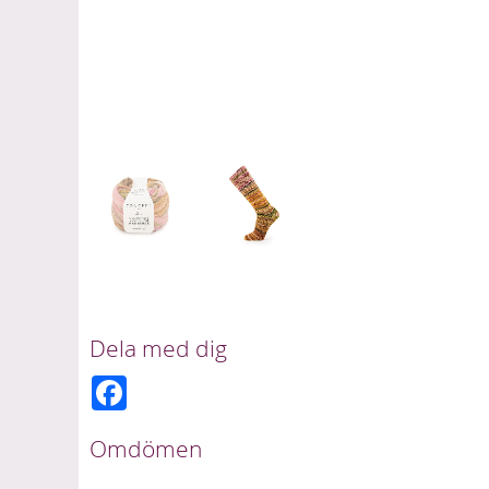
Dela med dig
F
a
c
e
Omdömen
b
o
o