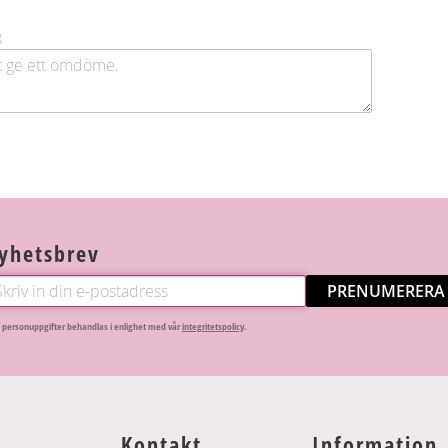
g
yhetsbrev
PRENUMERERA
 personuppgifter behandlas i enlighet med vår
integritetspolicy
.
Kontakt
Information