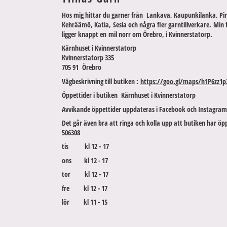
Hos mig hittar du garner från Lankava, Kaupunkilanka, Pir
Kehräämö, Katia, Sesia och några fler garntillverkare. Min 
ligger knappt en mil norr om Örebro, i Kvinnerstatorp.
Kärnhuset i Kvinnerstatorp
Kvinnerstatorp 335
705 91 Örebro
Vägbeskrivning till butiken :
https://goo.gl/maps/h1P6zz1p
Öppettider i butiken Kärnhuset i Kvinnerstatorp
Avvikande öppettider uppdateras i Facebook och Instagram
Det går även bra att ringa och kolla upp att butiken har öpp
506308
tis kl 12 - 17
ons kl 12 - 17
tor kl 12 - 17
fre kl 12 - 17
lör kl 11 - 15