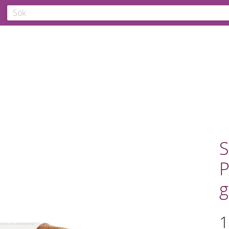
S
P
g
1