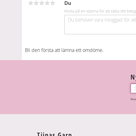
Du
k
Klicka på en stjärna för att sätta ditt bety
Bli den första att lämna ett omdöme.
N
Dina
Tiinas Garn