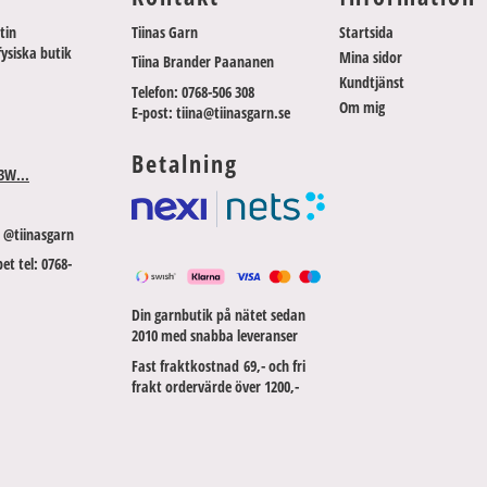
tin
Tiinas Garn
Startsida
fysiska butik
Mina sidor
Tiina Brander Paananen
Kundtjänst
Telefon: 0768-506 308
Om mig
E-post: tiina@tiinasgarn.se
Betalning
3W...
 @tiinasgarn
et tel: 0768-
Din garnbutik på nätet sedan
2010 med snabba leveranser
Fast fraktkostnad 69,- och fri
frakt ordervärde över 1200,-