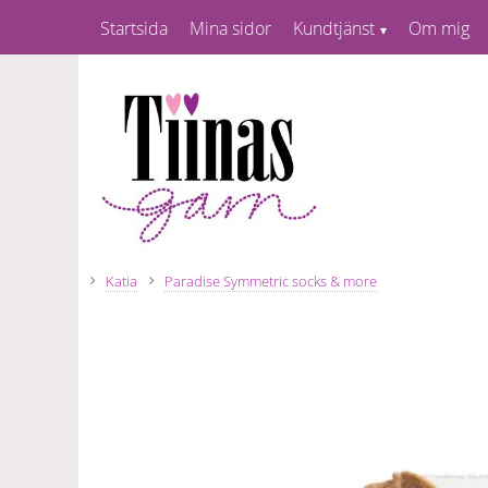
Startsida
Mina sidor
Kundtjänst
Om mig
Katia
Paradise Symmetric socks & more