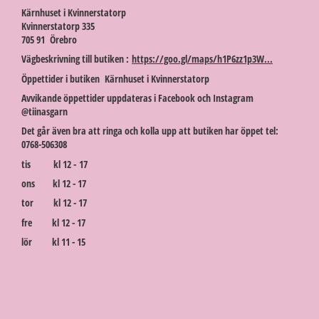
Kärnhuset i Kvinnerstatorp
Kvinnerstatorp 335
705 91 Örebro
Vägbeskrivning till butiken :
https://goo.gl/maps/h1P6zz1p3W...
Öppettider i butiken Kärnhuset i Kvinnerstatorp
Avvikande öppettider uppdateras i Facebook och Instagram
@tiinasgarn
Det går även bra att ringa och kolla upp att butiken har öppet tel:
0768-506308
tis kl 12 - 17
ons kl 12 - 17
tor kl 12 - 17
fre kl 12 - 17
lör kl 11 - 15