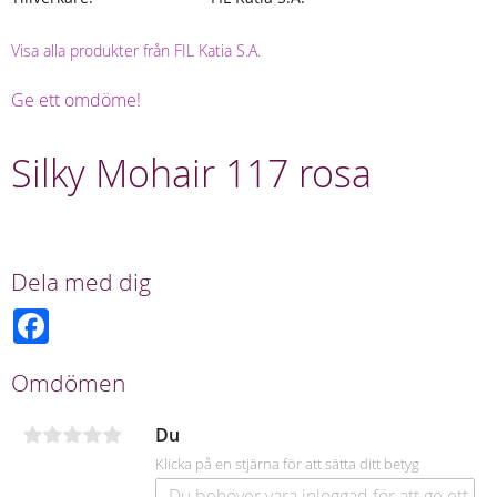
Visa alla produkter från FIL Katia S.A.
Ge ett omdöme!
Silky Mohair 117 rosa
Dela med dig
F
a
c
e
Omdömen
b
o
o
Du
k
Klicka på en stjärna för att sätta ditt betyg