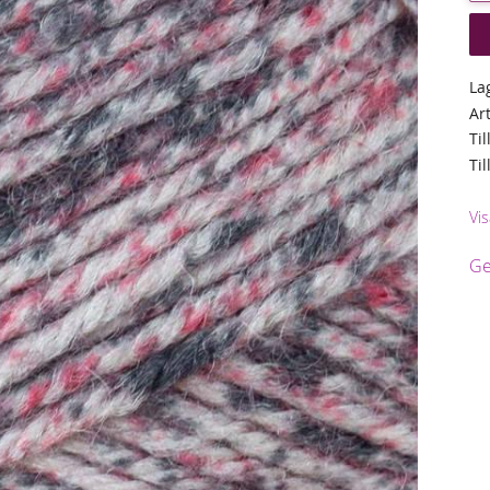
La
Ar
Til
Ti
Vis
Ge