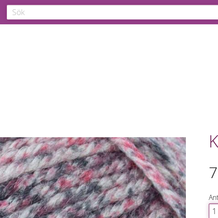
K
7
Ant