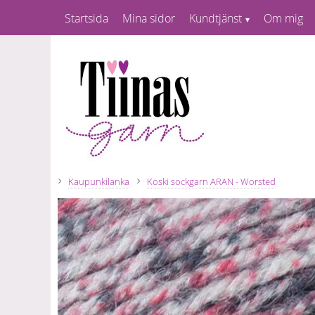
Startsida
Mina sidor
Kundtjänst
Om mig
Kaupunkilanka
Koski sockgarn ARAN - Worsted