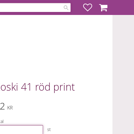
Favoriter
Kundvagn
oski 41 röd print
2
KR
al
st