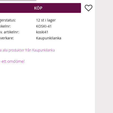
Lägg till i fa
KÖP
gerstatus
12 st i lager
tikelnr
KOSKI-41
lv. artikelnr
koski41
llverkare
Kaupunkilanka
a alla produkter från Kaupunkilanka
 ett omdöme!