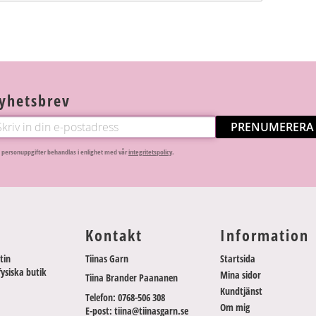
yhetsbrev
PRENUMERERA
 personuppgifter behandlas i enlighet med vår
integritetspolicy
.
Kontakt
Information
tin
Tiinas Garn
Startsida
fysiska butik
Mina sidor
Tiina Brander Paananen
Kundtjänst
Telefon: 0768-506 308
Om mig
E-post: tiina@tiinasgarn.se