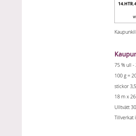
Kaupunkila
Kaupun
75 % ull 
100 g = 2
stickor 3,5
18 m x 26
Ulltvätt 3
Tillverkat 