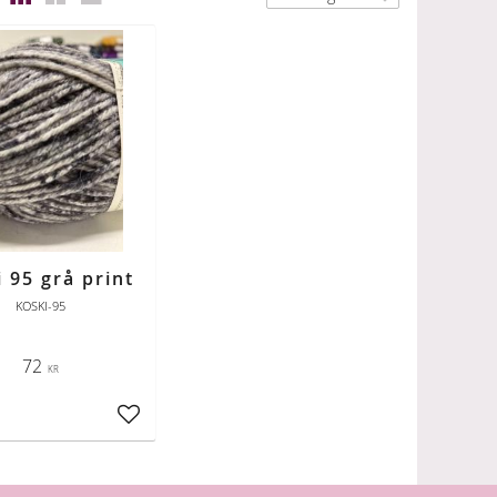
 95 grå print
KOSKI-95
72
KR
ter
Lägg till i favoriter