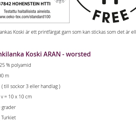
nkas Koski är ett printfärgat garn som kan stickas som det är e
kilanka Koski ARAN - worsted
- 25 % polyamid
00 m
 ( till sockor 3 eller handlag )
 v = 10 x 10 cm
0 grader
i Turkiet