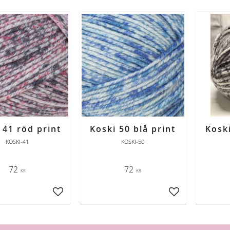
 41 röd print
Koski 50 blå print
Koski
KOSKI-41
KOSKI-50
72
72
KR
KR
Lägg till i favoriter
Lägg till i favori