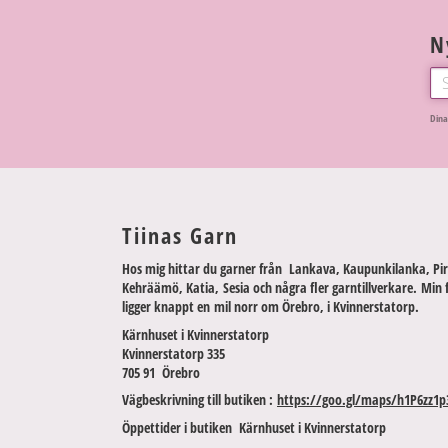
N
Dina
Tiinas Garn
Hos mig hittar du garner från Lankava, Kaupunkilanka, Pir
Kehräämö, Katia, Sesia och några fler garntillverkare. Min 
ligger knappt en mil norr om Örebro, i Kvinnerstatorp.
Kärnhuset i Kvinnerstatorp
Kvinnerstatorp 335
705 91 Örebro
Vägbeskrivning till butiken :
https://goo.gl/maps/h1P6zz1p
Öppettider i butiken Kärnhuset i Kvinnerstatorp