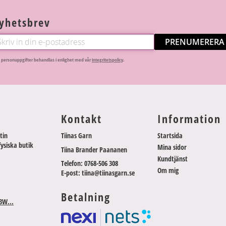
yhetsbrev
PRENUMERERA
 personuppgifter behandlas i enlighet med vår
integritetspolicy
.
Kontakt
Information
tin
Tiinas Garn
Startsida
fysiska butik
Mina sidor
Tiina Brander Paananen
Kundtjänst
Telefon: 0768-506 308
Om mig
E-post: tiina@tiinasgarn.se
Betalning
3W...