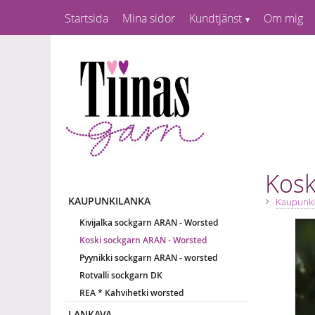
Startsida
Mina sidor
Kundtjänst
Om mig
Kosk
KAUPUNKILANKA
Kaupunki
Kivijalka sockgarn ARAN - Worsted
Koski sockgarn ARAN - Worsted
Pyynikki sockgarn ARAN - worsted
Rotvalli sockgarn DK
REA * Kahvihetki worsted
LANKAVA