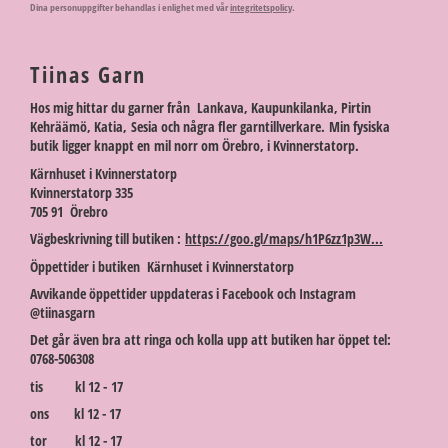
Dina personuppgifter behandlas i enlighet med vår
integritetspolicy
.
Tiinas Garn
Hos mig hittar du garner från Lankava, Kaupunkilanka, Pirtin
Kehräämö, Katia, Sesia och några fler garntillverkare. Min fysiska
butik ligger knappt en mil norr om Örebro, i Kvinnerstatorp.
Kärnhuset i Kvinnerstatorp
Kvinnerstatorp 335
705 91 Örebro
Vägbeskrivning till butiken :
https://goo.gl/maps/h1P6zz1p3W...
Öppettider i butiken Kärnhuset i Kvinnerstatorp
Avvikande öppettider uppdateras i Facebook och Instagram
@tiinasgarn
Det går även bra att ringa och kolla upp att butiken har öppet tel:
0768-506308
tis kl 12 - 17
ons kl 12 - 17
tor kl 12 - 17