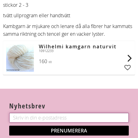
stickor 2 - 3
tvätt ullprogram eller handtvätt
Kambgarn är mjukare och lenare då alla fibrer har kammats
samma riktning och tencel ger en vacker lyster.
Wilhelmi kamgarn naturvit
10912233
160
KR
Lägg t
Nyhetsbrev
PRENUMERERA