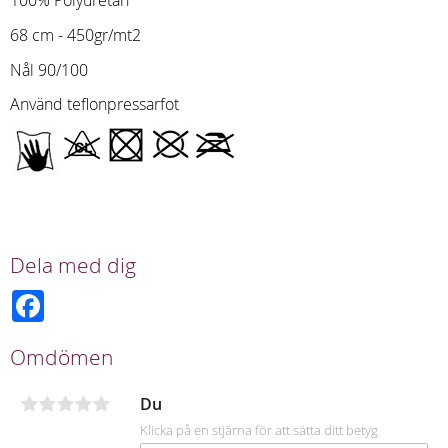
100% Polyuretan
68 cm - 450gr/mt2
Nål 90/100
Använd teflonpressarfot
Dela med dig
F
a
c
e
Omdömen
b
o
o
Du
k
Klicka på en stjärna för att sätta ditt betyg