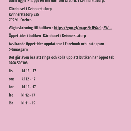
butik ligger knappt en mil norr om Örebro, i Kvinnerstatorp.
Kärnhuset i Kvinnerstatorp
Kvinnerstatorp 335
705 91 Örebro
Vägbeskrivning till butiken :
https://goo.gl/maps/h1P6zz1p3W...
Öppettider i butiken Kärnhuset i Kvinnerstatorp
Avvikande öppettider uppdateras i Facebook och Instagram
@tiinasgarn
Det går även bra att ringa och kolla upp att butiken har öppet tel:
0768-506308
tis kl 12 - 17
ons kl 12 - 17
tor kl 12 - 17
fre kl 12 - 17
lör kl 11 - 15