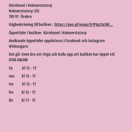
Kärnhuset i Kvinnerstatorp
Kvinnerstatorp 335
705 91 Örebro
Vägbeskrivning till butiken :
https://goo.gl/maps/h1P6zz1p3W...
Öppettider i butiken Kärnhuset i Kvinnerstatorp
Avvikande öppettider uppdateras i Facebook och Instagram
@tiinasgarn
Det går även bra att ringa och kolla upp att butiken har öppet tel:
0768-506308
tis kl 12 - 17
ons kl 12 - 17
tor kl 12 - 17
fre kl 12 - 17
lör kl 11 - 15