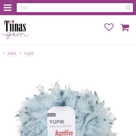
Favoriter
Kundva
Katia
Yupik