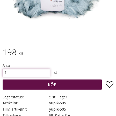
198
KR
Antal
st
L
KÖP
Lagerstatus
5 st i lager
Artikelnr
yupik-505
Tillv. artikelnr
yupik-505
Tillverkare
FIL Katia S.A.