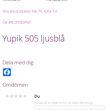
Visa alla produkter från FIL Katia S.A.
Ge ett omdöme!
Yupik 505 ljusblå
Dela med dig
F
a
c
e
Omdömen
b
o
o
Du
k
Klicka på en stjärna för att sätta ditt betyg