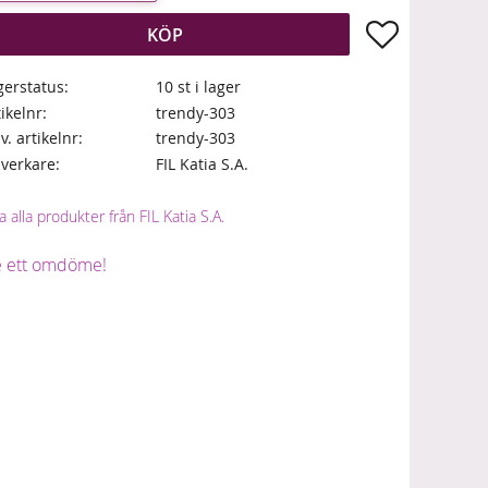
Lägg till i fa
KÖP
gerstatus
10 st i lager
tikelnr
trendy-303
lv. artikelnr
trendy-303
llverkare
FIL Katia S.A.
a alla produkter från FIL Katia S.A.
 ett omdöme!