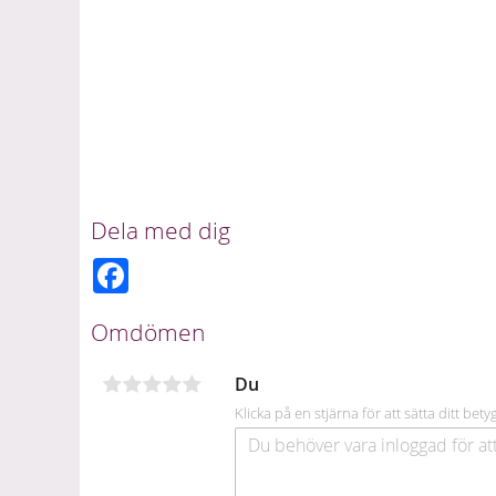
Dela med dig
F
a
c
e
Omdömen
b
o
o
Du
k
Klicka på en stjärna för att sätta ditt bety