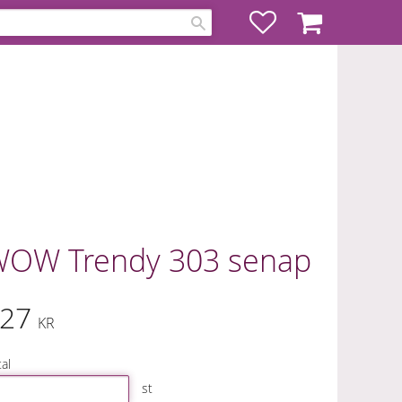
Favoriter
Kundvagn
OW Trendy 303 senap
27
KR
al
st