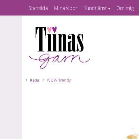
Startsida
Mina sidor
Kundtjänst
Om mig
Katia
WOW Trendy