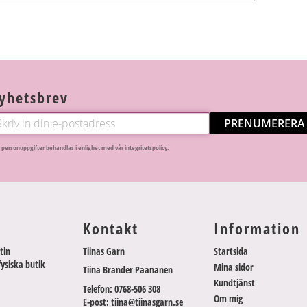
yhetsbrev
PRENUMERERA
 personuppgifter behandlas i enlighet med vår
integritetspolicy
.
Kontakt
Information
tin
Tiinas Garn
Startsida
fysiska butik
Mina sidor
Tiina Brander Paananen
Kundtjänst
Telefon: 0768-506 308
Om mig
E-post: tiina@tiinasgarn.se