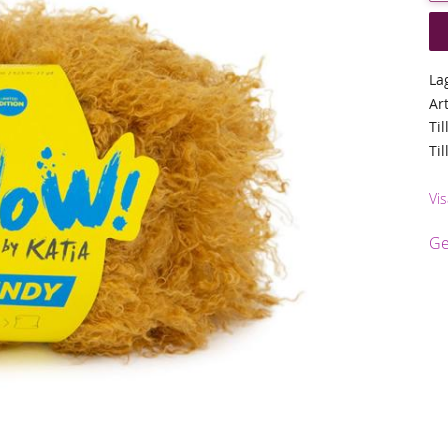
La
Ar
Til
Ti
Vis
Ge