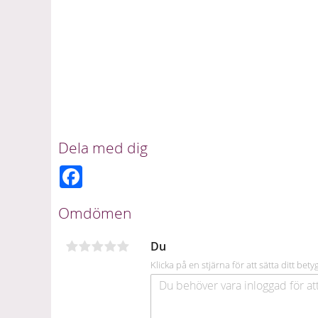
Dela med dig
F
a
c
e
Omdömen
b
o
o
Du
k
Klicka på en stjärna för att sätta ditt bety