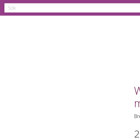
W
m
Br
2