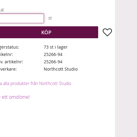
al
st
Lägg till i fa
KÖP
gerstatus
73 st i lager
tikelnr
25266-94
lv. artikelnr
25266-94
llverkare
Northcott Studio
a alla produkter från Northcott Studio
 ett omdöme!