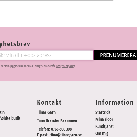
yhetsbrev
PRENUMERERA
 personuppgifter behandlas i enlighet med vår
integritetspolicy
.
Kontakt
Information
tin
Tiinas Garn
Startsida
fysiska butik
Mina sidor
Tiina Brander Paananen
Kundtjänst
Telefon: 0768-506 308
Om mig
E-post: tiina@tiinasgarn.se