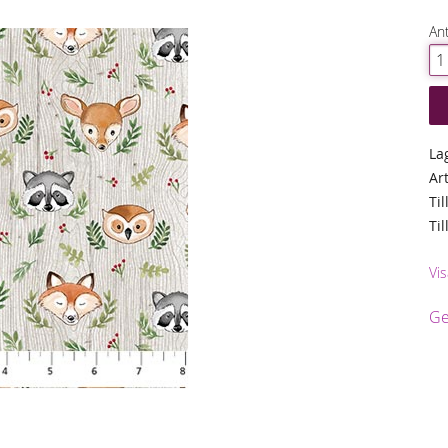
Ant
La
Ar
Til
Ti
Vis
Ge