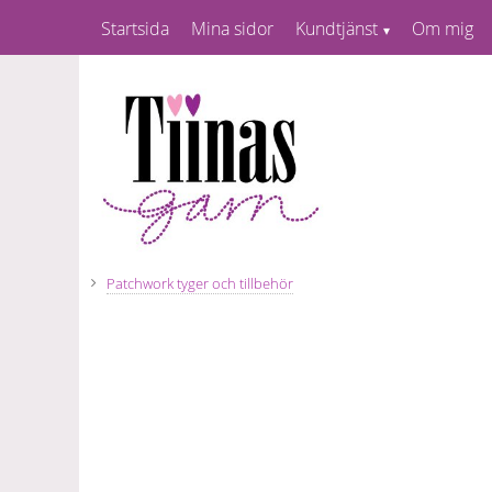
Startsida
Mina sidor
Kundtjänst
Om mig
Patchwork tyger och tillbehör