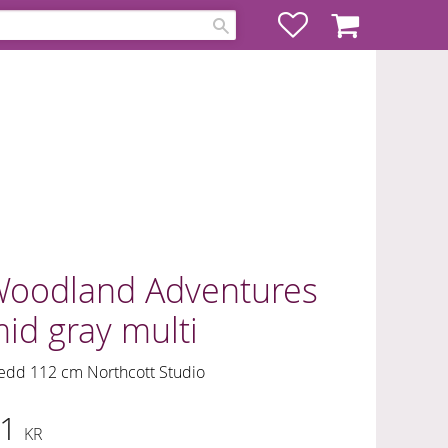
Favoriter
Kundvagn
oodland Adventures
id gray multi
edd 112 cm Northcott Studio
1
KR