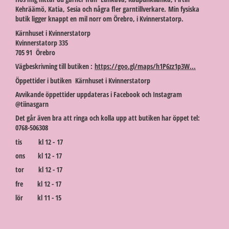
Kehräämö, Katia, Sesia och några fler garntillverkare. Min fysiska
butik ligger knappt en mil norr om Örebro, i Kvinnerstatorp.
Kärnhuset i Kvinnerstatorp
Kvinnerstatorp 335
705 91 Örebro
Vägbeskrivning till butiken :
https://goo.gl/maps/h1P6zz1p3W...
Öppettider i butiken Kärnhuset i Kvinnerstatorp
Avvikande öppettider uppdateras i Facebook och Instagram
@tiinasgarn
Det går även bra att ringa och kolla upp att butiken har öppet tel:
0768-506308
tis kl 12 - 17
ons kl 12 - 17
tor kl 12 - 17
fre kl 12 - 17
lör kl 11 - 15