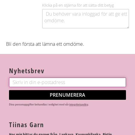
Klicka på en stjärna för att sätta ditt betyg
Bli den första att lämna ett omdöme.
Nyhetsbrev
PRENUMERERA
Dina personuppgifter behandlas i enlighet med vår
integritetspolicy
.
Tiinas Garn
Hos mig hittar du garner från Lankava, Kaupunkilanka, Pirtin