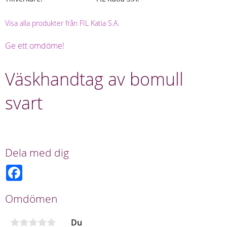
Visa alla produkter från FIL Katia S.A.
Ge ett omdöme!
Väskhandtag av bomull
svart
Dela med dig
F
a
c
e
Omdömen
b
o
o
Du
k