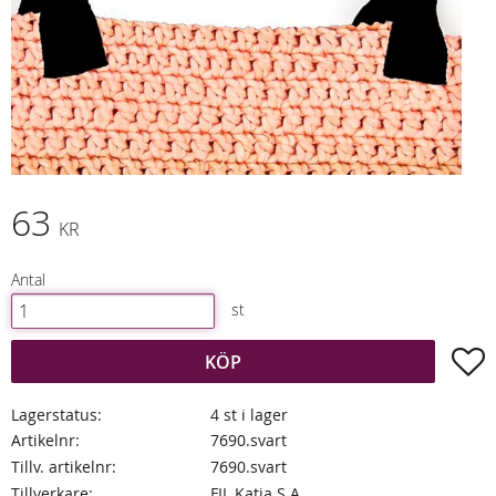
63
KR
Antal
st
L
KÖP
Lagerstatus
4 st i lager
Artikelnr
7690.svart
Tillv. artikelnr
7690.svart
Tillverkare
FIL Katia S.A.