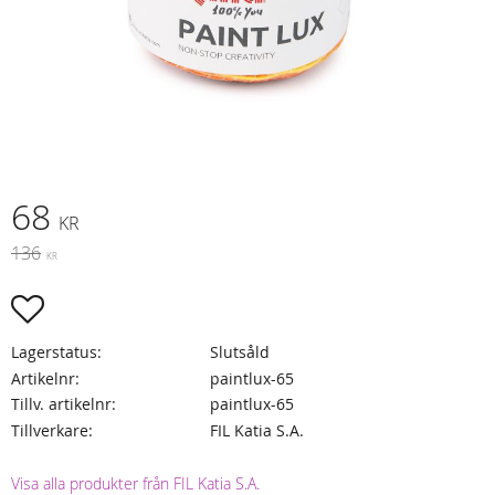
Nedsatt pris:
68
KR
Ordinarie pris:
136
KR
Lägg till i favoriter
Lagerstatus
Slutsåld
Artikelnr
paintlux-65
Tillv. artikelnr
paintlux-65
Tillverkare
FIL Katia S.A.
Visa alla produkter från FIL Katia S.A.