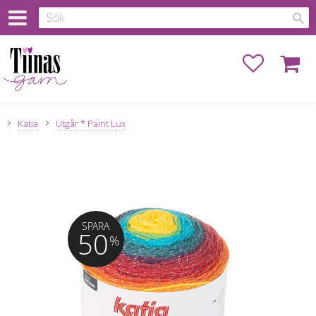
Favoriter
Kundva
Katia
Utgår * Paint Lux
SPARA
50
%