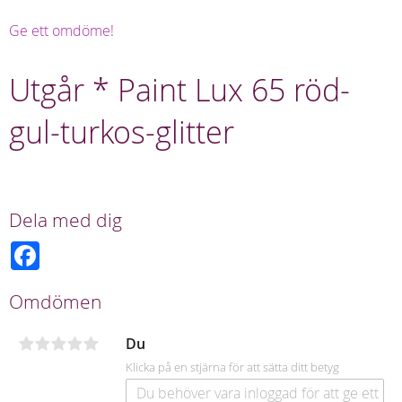
Ge ett omdöme!
Utgår * Paint Lux 65 röd-
gul-turkos-glitter
Dela med dig
F
a
c
e
Omdömen
b
o
o
Du
k
Klicka på en stjärna för att sätta ditt betyg