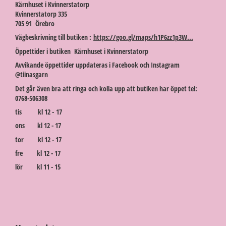
Kärnhuset i Kvinnerstatorp
Kvinnerstatorp 335
705 91 Örebro
Vägbeskrivning till butiken :
https://goo.gl/maps/h1P6zz1p3W...
Öppettider i butiken Kärnhuset i Kvinnerstatorp
Avvikande öppettider uppdateras i Facebook och Instagram
@tiinasgarn
Det går även bra att ringa och kolla upp att butiken har öppet tel:
0768-506308
tis kl 12 - 17
ons kl 12 - 17
tor kl 12 - 17
fre kl 12 - 17
lör kl 11 - 15