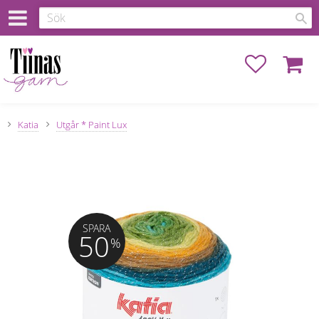
Favoriter
Kundva
Katia
Utgår * Paint Lux
SPARA
50
%