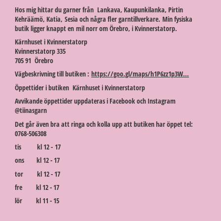
Hos mig hittar du garner från Lankava, Kaupunkilanka, Pirtin
Kehräämö, Katia, Sesia och några fler garntillverkare. Min fysiska
butik ligger knappt en mil norr om Örebro, i Kvinnerstatorp.
Kärnhuset i Kvinnerstatorp
Kvinnerstatorp 335
705 91 Örebro
Vägbeskrivning till butiken :
https://goo.gl/maps/h1P6zz1p3W...
Öppettider i butiken Kärnhuset i Kvinnerstatorp
Avvikande öppettider uppdateras i Facebook och Instagram
@tiinasgarn
Det går även bra att ringa och kolla upp att butiken har öppet tel:
0768-506308
tis kl 12 - 17
ons kl 12 - 17
tor kl 12 - 17
fre kl 12 - 17
lör kl 11 - 15