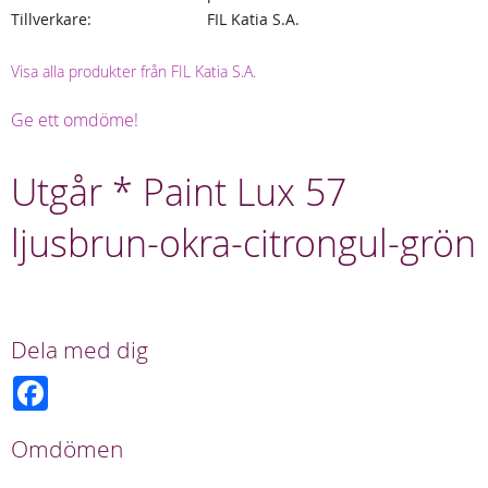
Tillverkare
FIL Katia S.A.
Visa alla produkter från FIL Katia S.A.
Ge ett omdöme!
Utgår * Paint Lux 57
ljusbrun-okra-citrongul-grön
Dela med dig
F
a
c
e
Omdömen
b
o