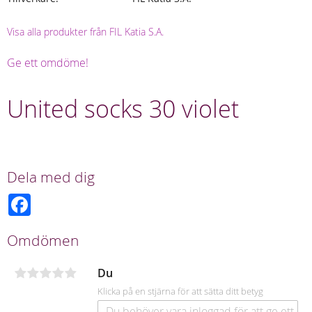
Visa alla produkter från FIL Katia S.A.
Ge ett omdöme!
United socks 30 violet
Dela med dig
F
a
c
e
Omdömen
b
o
o
Du
k
Klicka på en stjärna för att sätta ditt betyg