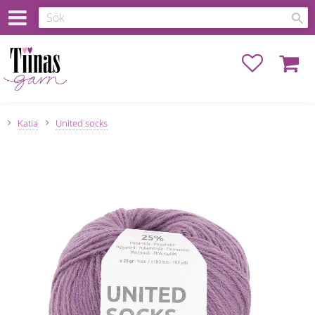
Favoriter
Kundva
Katia
United socks