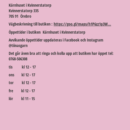
Kärnhuset i Kvinnerstatorp
Kvinnerstatorp 335
705 91 Örebro
Vägbeskrivning till butiken :
https://goo.gl/maps/h1P6zz1p3W...
Öppettider i butiken Kärnhuset i Kvinnerstatorp
Avvikande öppettider uppdateras i Facebook och Instagram
@tiinasgarn
Det går även bra att ringa och kolla upp att butiken har öppet tel:
0768-506308
tis kl 12 - 17
ons kl 12 - 17
tor kl 12 - 17
fre kl 12 - 17
lör kl 11 - 15