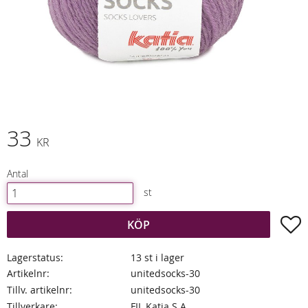
33
KR
Antal
st
L
KÖP
Lagerstatus
13 st i lager
Artikelnr
unitedsocks-30
Tillv. artikelnr
unitedsocks-30
Tillverkare
FIL Katia S.A.