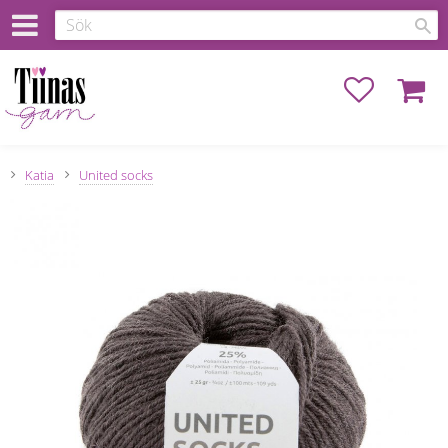
Favoriter
Kundva
Katia
United socks