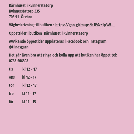
Kärnhuset i Kvinnerstatorp
Kvinnerstatorp 335
705 91 Örebro
Vägbeskrivning till butiken :
https://goo.gl/maps/h1P6zz1p3W...
Öppettider i butiken Kärnhuset i Kvinnerstatorp
Avvikande öppettider uppdateras i Facebook och Instagram
@tiinasgarn
Det går även bra att ringa och kolla upp att butiken har öppet tel:
0768-506308
tis kl 12 - 17
ons kl 12 - 17
tor kl 12 - 17
fre kl 12 - 17
lör kl 11 - 15