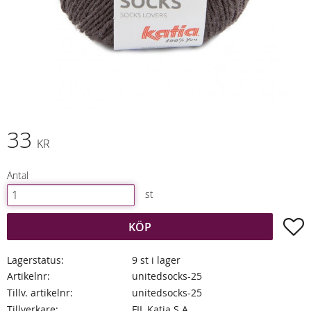
33
KR
Antal
st
L
KÖP
Lagerstatus
9 st i lager
Artikelnr
unitedsocks-25
Tillv. artikelnr
unitedsocks-25
Tillverkare
FIL Katia S.A.