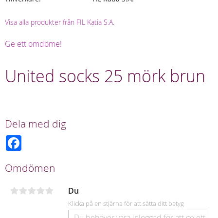
Visa alla produkter från FIL Katia S.A.
Ge ett omdöme!
United socks 25 mörk brun
Dela med dig
F
a
c
e
Omdömen
b
o
o
Du
k
Klicka på en stjärna för att sätta ditt betyg