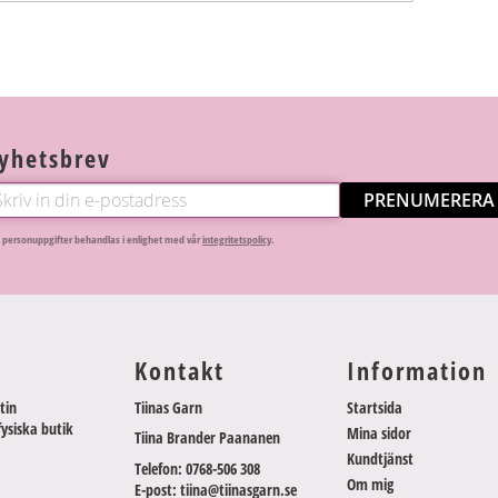
yhetsbrev
PRENUMERERA
 personuppgifter behandlas i enlighet med vår
integritetspolicy
.
Kontakt
Information
tin
Tiinas Garn
Startsida
fysiska butik
Mina sidor
Tiina Brander Paananen
Kundtjänst
Telefon: 0768-506 308
Om mig
E-post: tiina@tiinasgarn.se