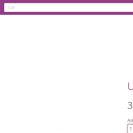
U
3
Ant