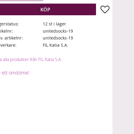
Lägg till i fa
KÖP
gerstatus
12 st i lager
tikelnr
unitedsocks-19
lv. artikelnr
unitedsocks-19
llverkare
FIL Katia S.A.
a alla produkter från FIL Katia S.A.
 ett omdöme!