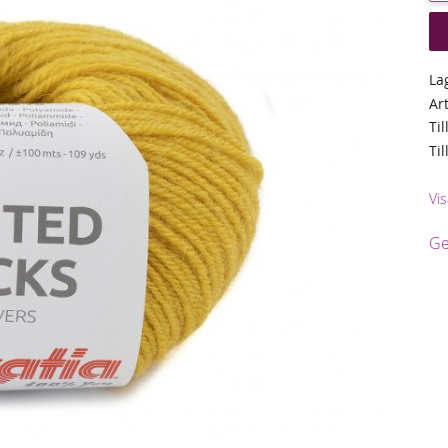
La
Ar
Til
Ti
Vis
Ge