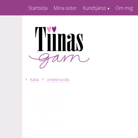
Startsida
Mina sidor
Kundtjänst
Om mig
Katia
United socks