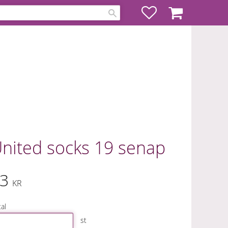
Favoriter
Kundvagn
nited socks 19 senap
3
KR
al
st