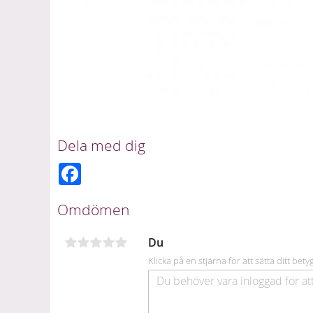
Dela med dig
F
a
c
e
Omdömen
b
o
o
Du
k
Klicka på en stjärna för att sätta ditt bety