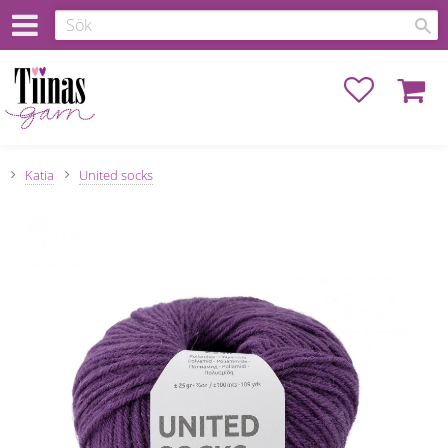
Favoriter
Kundva
Katia
United socks