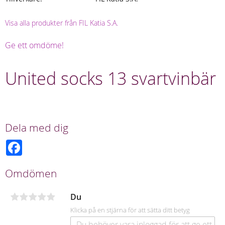
Visa alla produkter från FIL Katia S.A.
Ge ett omdöme!
United socks 13 svartvinbär
Dela med dig
F
a
c
e
Omdömen
b
o
o
Du
k
Klicka på en stjärna för att sätta ditt betyg