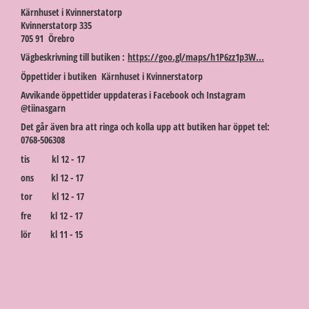
Kärnhuset i Kvinnerstatorp
Kvinnerstatorp 335
705 91 Örebro
Vägbeskrivning till butiken :
https://goo.gl/maps/h1P6zz1p3W...
Öppettider i butiken Kärnhuset i Kvinnerstatorp
Avvikande öppettider uppdateras i Facebook och Instagram
@tiinasgarn
Det går även bra att ringa och kolla upp att butiken har öppet tel:
0768-506308
tis kl 12 - 17
ons kl 12 - 17
tor kl 12 - 17
fre kl 12 - 17
lör kl 11 - 15