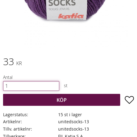
33
KR
Antal
st
L
KÖP
Lagerstatus
15 st i lager
Artikelnr
unitedsocks-13
Tillv. artikelnr
unitedsocks-13
Tillverkare
FIL Katia S.A.