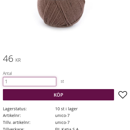
46
KR
Antal
st
L
KÖP
Lagerstatus
10 st i lager
Artikelnr
unico-7
Tillv. artikelnr
unico-7
Tillverkare
FIL Katia S.A.