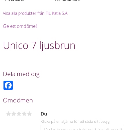
Visa alla produkter från FIL Katia S.A.
Ge ett omdöme!
Unico 7 ljusbrun
Dela med dig
F
a
c
e
Omdömen
b
o
o
Du
k
Klicka på en stjärna för att sätta ditt betyg