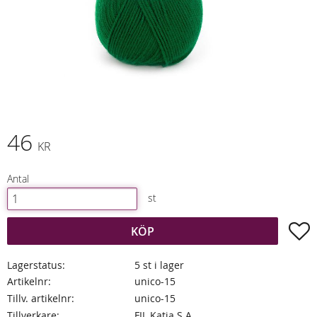
46
KR
Antal
st
L
KÖP
Lagerstatus
5 st i lager
Artikelnr
unico-15
Tillv. artikelnr
unico-15
Tillverkare
FIL Katia S.A.