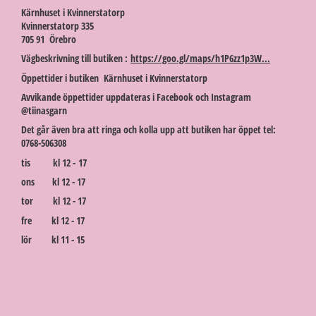
Kärnhuset i Kvinnerstatorp
Kvinnerstatorp 335
705 91 Örebro
Vägbeskrivning till butiken :
https://goo.gl/maps/h1P6zz1p3W...
Öppettider i butiken Kärnhuset i Kvinnerstatorp
Avvikande öppettider uppdateras i Facebook och Instagram
@tiinasgarn
Det går även bra att ringa och kolla upp att butiken har öppet tel:
0768-506308
tis kl 12 - 17
ons kl 12 - 17
tor kl 12 - 17
fre kl 12 - 17
lör kl 11 - 15