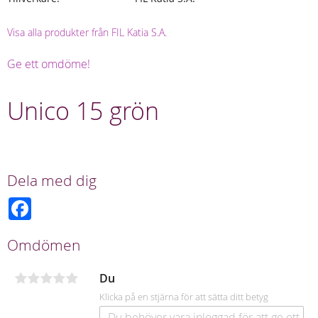
Visa alla produkter från FIL Katia S.A.
Ge ett omdöme!
Unico 15 grön
Dela med dig
F
a
c
e
Omdömen
b
o
o
Du
k
Klicka på en stjärna för att sätta ditt betyg