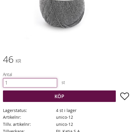
46
KR
Antal
st
L
KÖP
Lagerstatus
4 st i lager
Artikelnr
unico-12
Tillv. artikelnr
unico-12
Tillverkare
FIL Katia S.A.