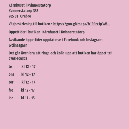
Kärnhuset i Kvinnerstatorp
Kvinnerstatorp 335
705 91 Örebro
Vägbeskrivning till butiken :
https://goo.gl/maps/h1P6zz1p3W...
Öppettider i butiken Kärnhuset i Kvinnerstatorp
Avvikande öppettider uppdateras i Facebook och Instagram
@tiinasgarn
Det går även bra att ringa och kolla upp att butiken har öppet tel:
0768-506308
tis kl 12 - 17
ons kl 12 - 17
tor kl 12 - 17
fre kl 12 - 17
lör kl 11 - 15