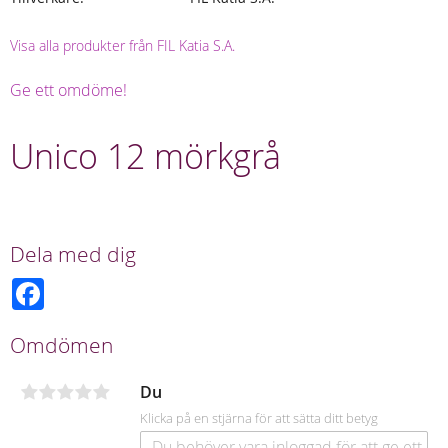
Visa alla produkter från FIL Katia S.A.
Ge ett omdöme!
Unico 12 mörkgrå
Dela med dig
F
a
c
e
Omdömen
b
o
o
Du
k
Klicka på en stjärna för att sätta ditt betyg