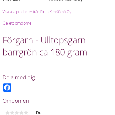
Visa alla produkter från Pirtin Kehräämö Oy
Ge ett omdöme!
Förgarn - Ulltopsgarn
barrgrön ca 180 gram
Dela med dig
F
a
c
e
Omdömen
b
o
o
Du
k