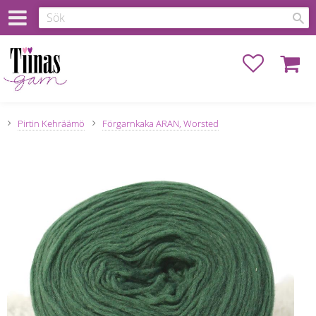
Favoriter
Kundva
Pirtin Kehräämö
Förgarnkaka ARAN, Worsted