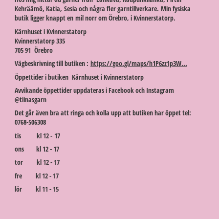
Kehräämö, Katia, Sesia och några fler garntillverkare. Min fysiska
butik ligger knappt en mil norr om Örebro, i Kvinnerstatorp.
Kärnhuset i Kvinnerstatorp
Kvinnerstatorp 335
705 91 Örebro
Vägbeskrivning till butiken :
https://goo.gl/maps/h1P6zz1p3W...
Öppettider i butiken Kärnhuset i Kvinnerstatorp
Avvikande öppettider uppdateras i Facebook och Instagram
@tiinasgarn
Det går även bra att ringa och kolla upp att butiken har öppet tel:
0768-506308
tis kl 12 - 17
ons kl 12 - 17
tor kl 12 - 17
fre kl 12 - 17
lör kl 11 - 15