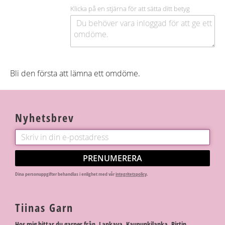
Klicka på en stjärna för att sätta ditt betyg
Bli den första att lämna ett omdöme.
Nyhetsbrev
PRENUMERERA
Dina personuppgifter behandlas i enlighet med vår
integritetspolicy
.
Tiinas Garn
Hos mig hittar du garner från Lankava, Kaupunkilanka, Pirtin