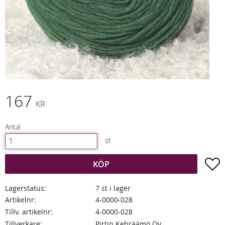
167
KR
Antal
st
L
KÖP
Lagerstatus
7 st i lager
Artikelnr
4-0000-028
Tillv. artikelnr
4-0000-028
Tillverkare
Pirtin Kehräämö Oy