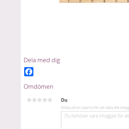
Dela med dig
F
a
c
e
Omdömen
b
o
o
Du
k
Klicka på en stjärna för att sätta ditt bety