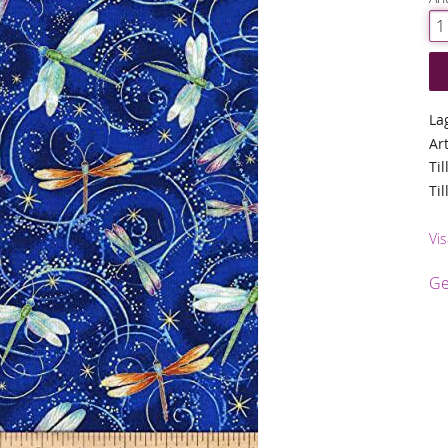
La
Ar
Til
Ti
Vis
Ge