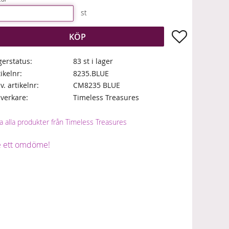
st
Lägg till i fa
KÖP
gerstatus
83 st i lager
tikelnr
8235.BLUE
lv. artikelnr
CM8235 BLUE
llverkare
Timeless Treasures
a alla produkter från Timeless Treasures
 ett omdöme!