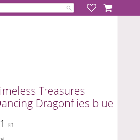
Favoriter
Kundvagn
imeless Treasures
ancing Dragonflies blue
1
KR
al