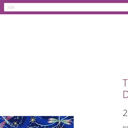
T
D
2
Ant