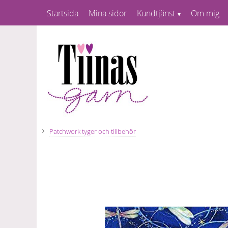
Startsida
Mina sidor
Kundtjänst
Om mig
Patchwork tyger och tillbehör