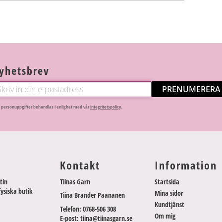
yhetsbrev
PRENUMERERA
 personuppgifter behandlas i enlighet med vår
integritetspolicy
.
Kontakt
Information
tin
Tiinas Garn
Startsida
fysiska butik
Mina sidor
Tiina Brander Paananen
Kundtjänst
Telefon: 0768-506 308
Om mig
E-post: tiina@tiinasgarn.se