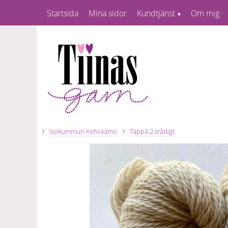
Startsida
Mina sidor
Kundtjänst
Om mig
Isokummun Kehräämö
Täppä 2-trådigt