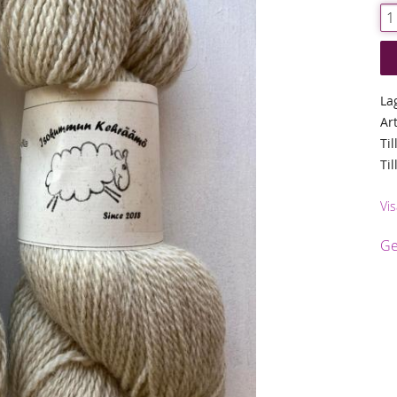
La
Ar
Til
Ti
Vi
Ge