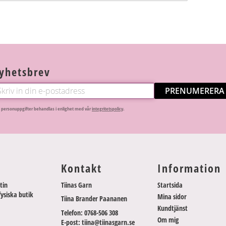
yhetsbrev
PRENUMERERA
 personuppgifter behandlas i enlighet med vår
integritetspolicy
.
Kontakt
Information
tin
Tiinas Garn
Startsida
fysiska butik
Mina sidor
Tiina Brander Paananen
Kundtjänst
Telefon: 0768-506 308
Om mig
E-post: tiina@tiinasgarn.se