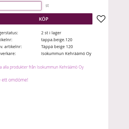
st
Lägg till i fa
KÖP
gerstatus
2 st i lager
tikelnr
tappa.beige.120
lv. artikelnr
Täppä beige 120
llverkare
Isokummun Kehräämö Oy
sa alla produkter från Isokummun Kehräämö Oy
 ett omdöme!