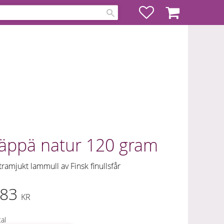
Favoriter
Kundvagn
äppä natur 120 gram
tramjukt lammull av Finsk finullsfår
83
KR
al