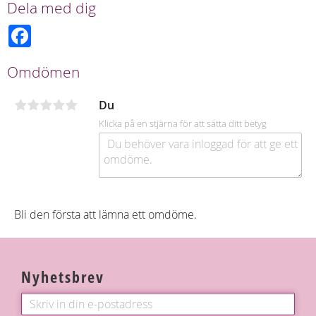
Dela med dig
F
a
c
e
Omdömen
b
o
o
Du
k
Klicka på en stjärna för att sätta ditt betyg
Bli den första att lämna ett omdöme.
Nyhetsbrev