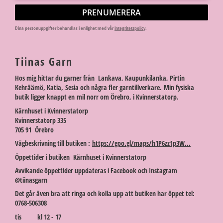
PRENUMERERA
Dina personuppgifter behandlas i enlighet med vår
integritetspolicy
.
Tiinas Garn
Hos mig hittar du garner från Lankava, Kaupunkilanka, Pirtin
Kehräämö, Katia, Sesia och några fler garntillverkare. Min fysiska
butik ligger knappt en mil norr om Örebro, i Kvinnerstatorp.
Kärnhuset i Kvinnerstatorp
Kvinnerstatorp 335
705 91 Örebro
Vägbeskrivning till butiken :
https://goo.gl/maps/h1P6zz1p3W...
Öppettider i butiken Kärnhuset i Kvinnerstatorp
Avvikande öppettider uppdateras i Facebook och Instagram
@tiinasgarn
Det går även bra att ringa och kolla upp att butiken har öppet tel:
0768-506308
tis kl 12 - 17