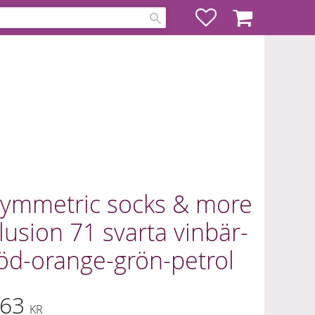
Favoriter
Kundvagn
ymmetric socks & more
llusion 71 svarta vinbär-
öd-orange-grön-petrol
63
KR