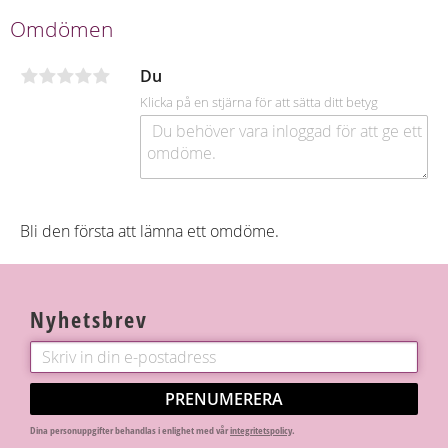
c
e
Omdömen
b
o
o
Du
k
Klicka på en stjärna för att sätta ditt betyg
Bli den första att lämna ett omdöme.
Nyhetsbrev
PRENUMERERA
Dina personuppgifter behandlas i enlighet med vår
integritetspolicy
.