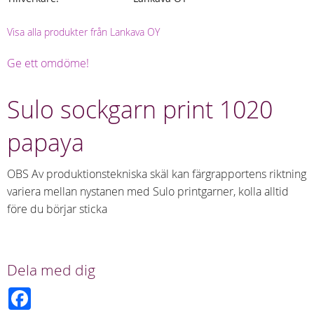
Visa alla produkter från Lankava OY
Ge ett omdöme!
Sulo sockgarn print 1020
papaya
OBS Av produktionstekniska skäl kan färgrapportens riktning
variera mellan nystanen med Sulo printgarner, kolla alltid
före du börjar sticka
Dela med dig
F
a