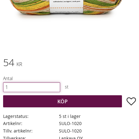
54
KR
Antal
st
L
KÖP
Lagerstatus
5 st i lager
Artikelnr
SULO-1020
Tillv. artikelnr
SULO-1020
Tillverkare
Lankava OY