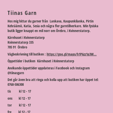
Tiinas Garn
Hos mig hittar du garner från Lankava, Kaupunkilanka, Pirtin
Kehräämö, Katia, Sesia och några fler garntillverkare. Min fysiska
butik ligger knappt en mil norr om Örebro, i Kvinnerstatorp.
Kärnhuset i Kvinnerstatorp
Kvinnerstatorp 335
705 91 Örebro
Vägbeskrivning till butiken :
https://goo.gl/maps/h1P6zz1p3W...
Öppettider i butiken Kärnhuset i Kvinnerstatorp
Avvikande öppettider uppdateras i Facebook och Instagram
@tiinasgarn
Det går även bra att ringa och kolla upp att butiken har öppet tel:
0768-506308
tis kl 12 - 17
ons kl 12 - 17
tor kl 12 - 17
fre kl 12 - 17