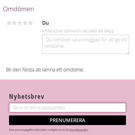
c
e
Omdömen
b
o
o
Du
k
Klicka på en stjärna för att sätta ditt betyg
Bli den första att lämna ett omdöme.
Nyhetsbrev
PRENUMERERA
Dina personuppgifter behandlas i enlighet med vår
integritetspolicy
.