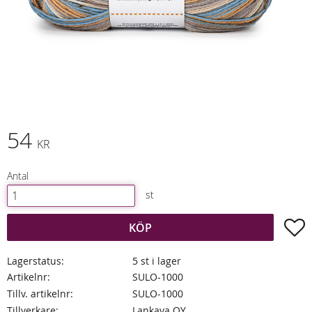
54
KR
Antal
st
L
KÖP
Lagerstatus
5 st i lager
Artikelnr
SULO-1000
Tillv. artikelnr
SULO-1000
Tillverkare
Lankava OY