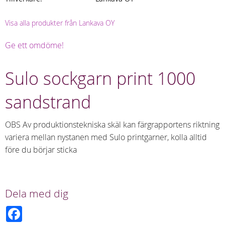
Visa alla produkter från Lankava OY
Ge ett omdöme!
Sulo sockgarn print 1000
sandstrand
OBS Av produktionstekniska skäl kan färgrapportens riktning
variera mellan nystanen med Sulo printgarner, kolla alltid
före du börjar sticka
Dela med dig
F
a