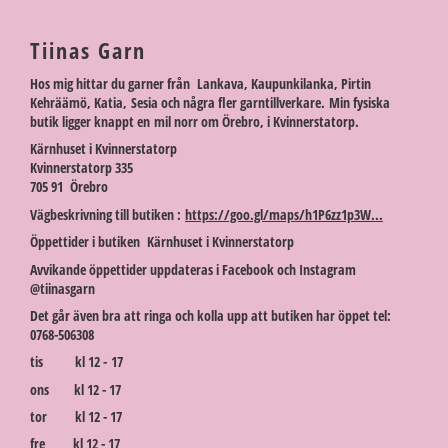
Tiinas Garn
Hos mig hittar du garner från Lankava, Kaupunkilanka, Pirtin
Kehräämö, Katia, Sesia och några fler garntillverkare. Min fysiska
butik ligger knappt en mil norr om Örebro, i Kvinnerstatorp.
Kärnhuset i Kvinnerstatorp
Kvinnerstatorp 335
705 91 Örebro
Vägbeskrivning till butiken :
https://goo.gl/maps/h1P6zz1p3W...
Öppettider i butiken Kärnhuset i Kvinnerstatorp
Avvikande öppettider uppdateras i Facebook och Instagram
@tiinasgarn
Det går även bra att ringa och kolla upp att butiken har öppet tel:
0768-506308
tis kl 12 - 17
ons kl 12 - 17
tor kl 12 - 17
fre kl 12 - 17