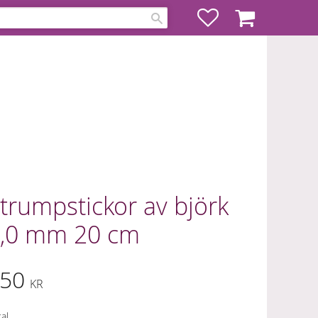
Favoriter
Kundvagn
trumpstickor av björk
,0 mm 20 cm
50
KR
al