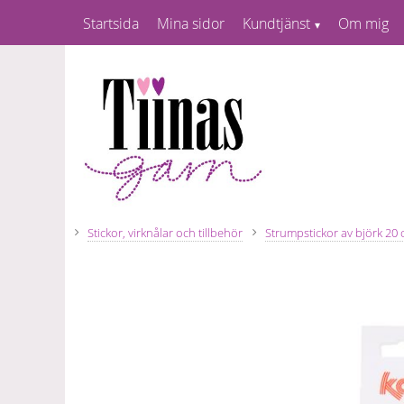
Startsida
Mina sidor
Kundtjänst
Om mig
Stickor, virknålar och tillbehör
Strumpstickor av björk 20