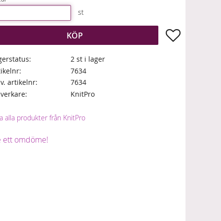
st
Lägg till i fa
KÖP
gerstatus
2 st i lager
tikelnr
7634
lv. artikelnr
7634
llverkare
KnitPro
a alla produkter från KnitPro
 ett omdöme!