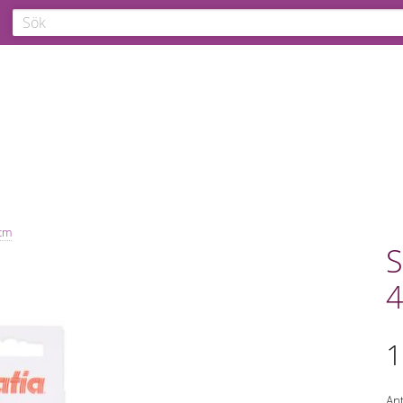
 cm
S
4
1
Ant