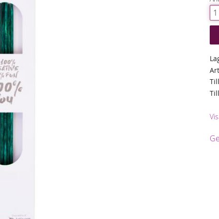
La
Ar
Til
Ti
Vis
Ge