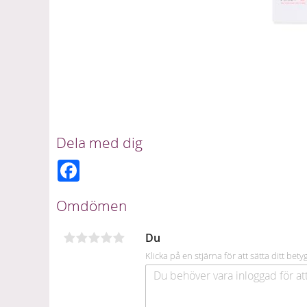
Dela med dig
F
a
c
e
Omdömen
b
o
o
Du
k
Klicka på en stjärna för att sätta ditt bety