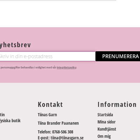
yhetsbrev
PRENUMERERA
 personuppgifter behandlas i enlighet med vår
integritetspolicy
.
Kontakt
Information
tin
Tiinas Garn
Startsida
fysiska butik
Mina sidor
Tiina Brander Paananen
Kundtjänst
Telefon: 0768-506 308
Om mig
E-post: tiina@tiinasgarn.se