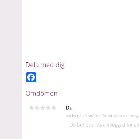
Dela med dig
F
a
c
e
Omdömen
b
o
o
Du
k
Klicka på en stjärna för att sätta ditt bety