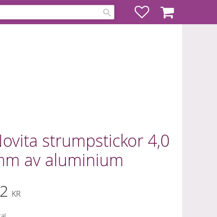
Favoriter
Kundvagn
ovita strumpstickor 4,0
m av aluminium
2
KR
al