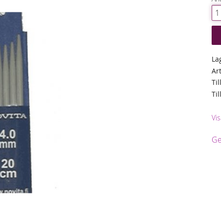
La
Ar
Til
Ti
Vis
Ge