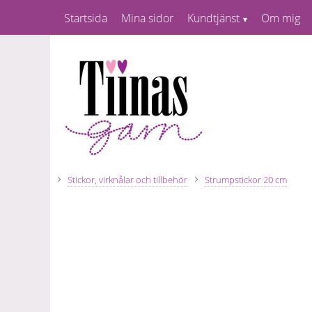
Startsida
Mina sidor
Kundtjänst
Om mig
Stickor, virknålar och tillbehör
Strumpstickor 20 cm