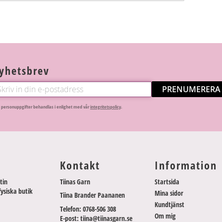
yhetsbrev
PRENUMERERA
 personuppgifter behandlas i enlighet med vår
integritetspolicy
.
Kontakt
Information
tin
Tiinas Garn
Startsida
fysiska butik
Mina sidor
Tiina Brander Paananen
Kundtjänst
Telefon: 0768-506 308
Om mig
E-post: tiina@tiinasgarn.se