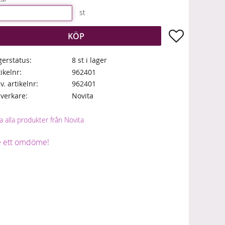
st
Lägg till i fa
KÖP
gerstatus
8 st i lager
tikelnr
962401
lv. artikelnr
962401
llverkare
Novita
a alla produkter från Novita
 ett omdöme!