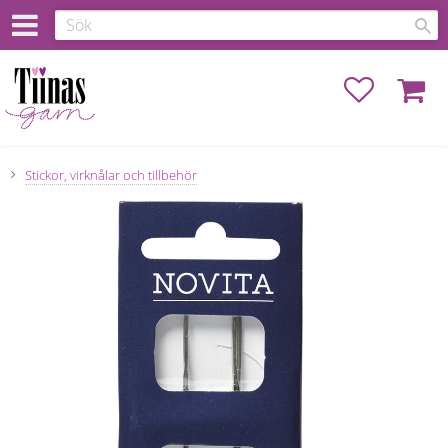
Favoriter
Kundva
Stickor, virknålar och tillbehör