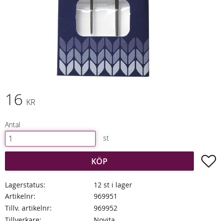
16
KR
Antal
st
L
KÖP
Lagerstatus
12 st i lager
Artikelnr
969951
Tillv. artikelnr
969952
Tillverkare
Novita