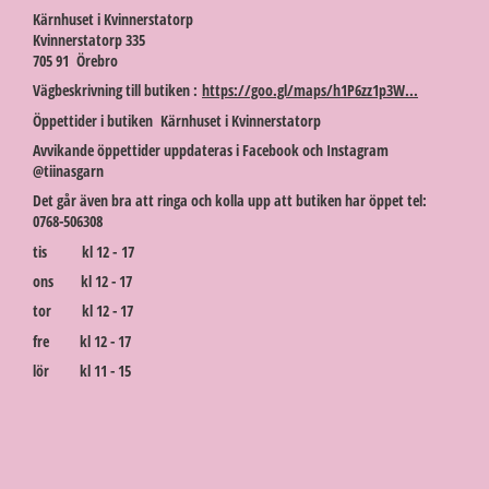
Kärnhuset i Kvinnerstatorp
Kvinnerstatorp 335
705 91 Örebro
Vägbeskrivning till butiken :
https://goo.gl/maps/h1P6zz1p3W...
Öppettider i butiken Kärnhuset i Kvinnerstatorp
Avvikande öppettider uppdateras i Facebook och Instagram
@tiinasgarn
Det går även bra att ringa och kolla upp att butiken har öppet tel:
0768-506308
tis kl 12 - 17
ons kl 12 - 17
tor kl 12 - 17
fre kl 12 - 17
lör kl 11 - 15