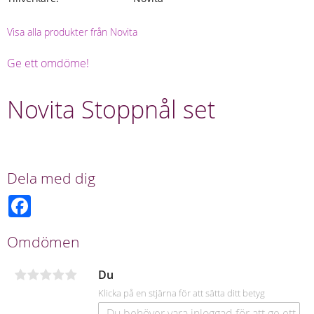
Visa alla produkter från Novita
Ge ett omdöme!
Novita Stoppnål set
Dela med dig
F
a
c
e
Omdömen
b
o
o
Du
k
Klicka på en stjärna för att sätta ditt betyg