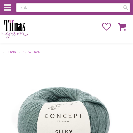
Favoriter
Kundva
Katia
Silky Lace