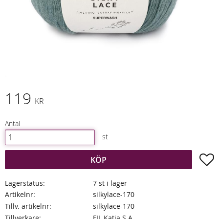
119
KR
Antal
st
L
KÖP
Lagerstatus
7 st i lager
Artikelnr
silkylace-170
Tillv. artikelnr
silkylace-170
Tillverkare
FIL Katia S.A.