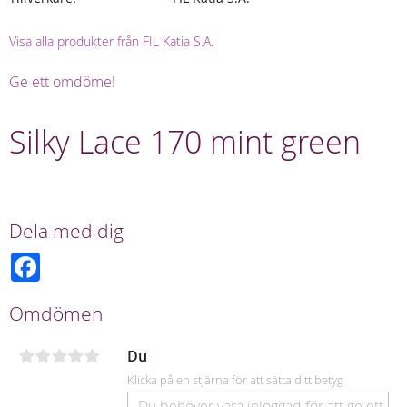
Visa alla produkter från FIL Katia S.A.
Ge ett omdöme!
Silky Lace 170 mint green
Dela med dig
F
a
c
e
Omdömen
b
o
o
Du
k
Klicka på en stjärna för att sätta ditt betyg