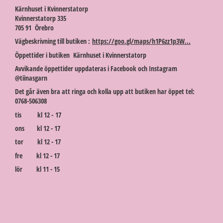
Kärnhuset i Kvinnerstatorp
Kvinnerstatorp 335
705 91 Örebro
Vägbeskrivning till butiken :
https://goo.gl/maps/h1P6zz1p3W...
Öppettider i butiken Kärnhuset i Kvinnerstatorp
Avvikande öppettider uppdateras i Facebook och Instagram
@tiinasgarn
Det går även bra att ringa och kolla upp att butiken har öppet tel:
0768-506308
tis kl 12 - 17
ons kl 12 - 17
tor kl 12 - 17
fre kl 12 - 17
lör kl 11 - 15