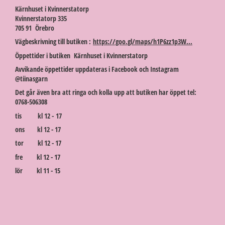
Kärnhuset i Kvinnerstatorp
Kvinnerstatorp 335
705 91 Örebro
Vägbeskrivning till butiken :
https://goo.gl/maps/h1P6zz1p3W...
Öppettider i butiken Kärnhuset i Kvinnerstatorp
Avvikande öppettider uppdateras i Facebook och Instagram
@tiinasgarn
Det går även bra att ringa och kolla upp att butiken har öppet tel:
0768-506308
tis kl 12 - 17
ons kl 12 - 17
tor kl 12 - 17
fre kl 12 - 17
lör kl 11 - 15