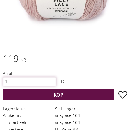
119
KR
Antal
st
L
KÖP
Lagerstatus
9 st i lager
Artikelnr
silkylace-164
Tillv. artikelnr
silkylace-164
Tillverkare
FIL Katia S.A.