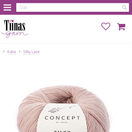
Favoriter
Kundva
Katia
Silky Lace