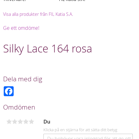
Visa alla produkter från FIL Katia S.A.
Ge ett omdöme!
Silky Lace 164 rosa
Dela med dig
F
a
c
e
Omdömen
b
o
o
Du
k
Klicka på en stjärna för att sätta ditt betyg