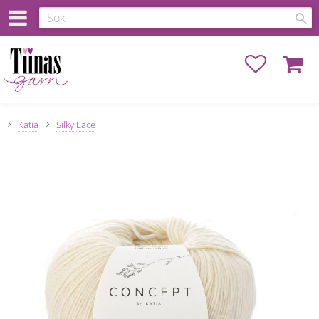
Favoriter
Kundva
Katia
Silky Lace