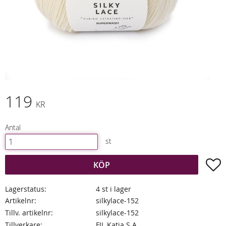
119
KR
Antal
st
L
KÖP
Lagerstatus
4 st i lager
Artikelnr
silkylace-152
Tillv. artikelnr
silkylace-152
Tillverkare
FIL Katia S.A.