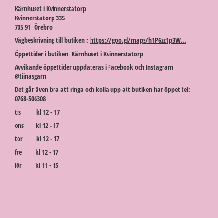
Kärnhuset i Kvinnerstatorp
Kvinnerstatorp 335
705 91 Örebro
Vägbeskrivning till butiken :
https://goo.gl/maps/h1P6zz1p3W...
Öppettider i butiken Kärnhuset i Kvinnerstatorp
Avvikande öppettider uppdateras i Facebook och Instagram
@tiinasgarn
Det går även bra att ringa och kolla upp att butiken har öppet tel:
0768-506308
tis kl 12 - 17
ons kl 12 - 17
tor kl 12 - 17
fre kl 12 - 17
lör kl 11 - 15