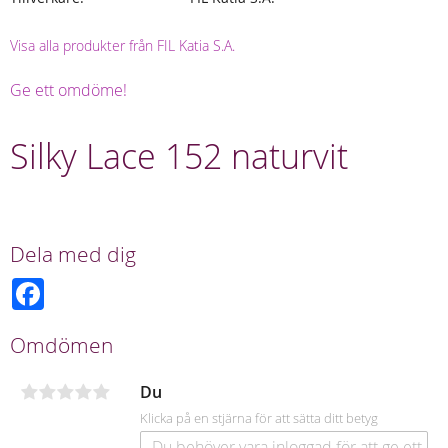
Visa alla produkter från FIL Katia S.A.
Ge ett omdöme!
Silky Lace 152 naturvit
Dela med dig
F
a
c
e
Omdömen
b
o
o
Du
k
Klicka på en stjärna för att sätta ditt betyg