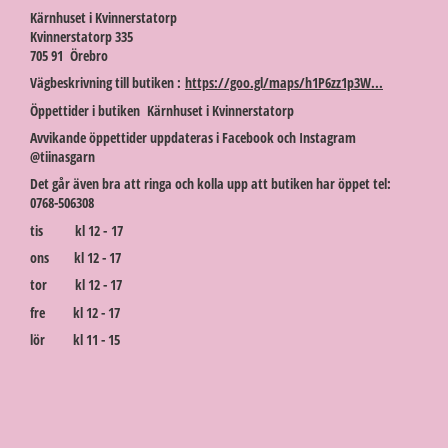
Kärnhuset i Kvinnerstatorp
Kvinnerstatorp 335
705 91 Örebro
Vägbeskrivning till butiken :
https://goo.gl/maps/h1P6zz1p3W...
Öppettider i butiken Kärnhuset i Kvinnerstatorp
Avvikande öppettider uppdateras i Facebook och Instagram
@tiinasgarn
Det går även bra att ringa och kolla upp att butiken har öppet tel:
0768-506308
tis kl 12 - 17
ons kl 12 - 17
tor kl 12 - 17
fre kl 12 - 17
lör kl 11 - 15