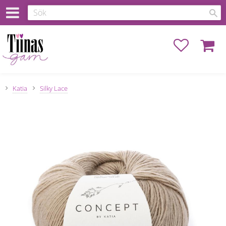
Favoriter
Kundva
Katia
Silky Lace