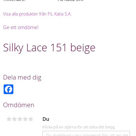
Visa alla produkter från FIL Katia S.A.
Ge ett omdöme!
Silky Lace 151 beige
Dela med dig
F
a
c
e
Omdömen
b
o
o
Du
k
Klicka på en stjärna för att sätta ditt betyg