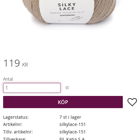
119
KR
Antal
st
L
KÖP
Lagerstatus
7 st i lager
Artikelnr
silkylace-151
Tillv. artikelnr
silkylace-151
Tillverkare
FIL Katia S.A.