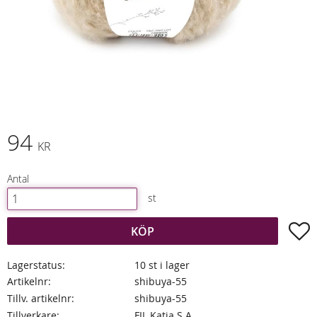
94
KR
Antal
st
L
KÖP
Lagerstatus
10 st i lager
Artikelnr
shibuya-55
Tillv. artikelnr
shibuya-55
Tillverkare
FIL Katia S.A.