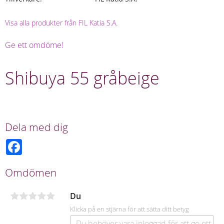
Visa alla produkter från FIL Katia S.A.
Ge ett omdöme!
Shibuya 55 gråbeige
Dela med dig
F
a
c
e
Omdömen
b
o
o
Du
k
Klicka på en stjärna för att sätta ditt betyg