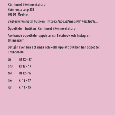
Kärnhuset i Kvinnerstatorp
Kvinnerstatorp 335
705 91 Örebro
Vägbeskrivning till butiken :
https://goo.gl/maps/h1P6zz1p3W...
Öppettider i butiken Kärnhuset i Kvinnerstatorp
Avvikande öppettider uppdateras i Facebook och Instagram
@tiinasgarn
Det går även bra att ringa och kolla upp att butiken har öppet tel:
0768-506308
tis kl 12 - 17
ons kl 12 - 17
tor kl 12 - 17
fre kl 12 - 17
lör kl 11 - 15