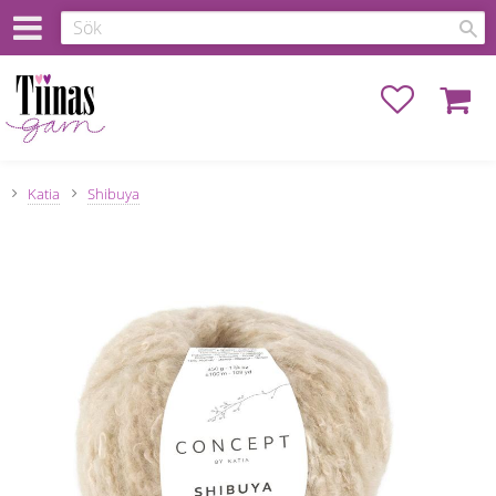
Favoriter
Kundva
Katia
Shibuya