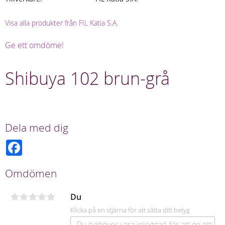
Visa alla produkter från FIL Katia S.A.
Ge ett omdöme!
Shibuya 102 brun-grå
Dela med dig
F
a
c
e
Omdömen
b
o
o
Du
k
Klicka på en stjärna för att sätta ditt betyg