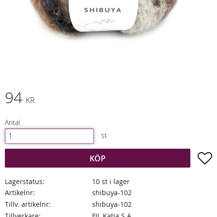
94
KR
Antal
st
L
KÖP
Lagerstatus
10 st i lager
Artikelnr
shibuya-102
Tillv. artikelnr
shibuya-102
Tillverkare
FIL Katia S.A.