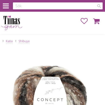
Favoriter
Kundva
Katia
Shibuya