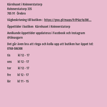
Kärnhuset i Kvinnerstatorp
Kvinnerstatorp 335
705 91 Örebro
Vägbeskrivning till butiken :
https://goo.gl/maps/h1P6zz1p3W...
Öppettider i butiken Kärnhuset i Kvinnerstatorp
Avvikande öppettider uppdateras i Facebook och Instagram
@tiinasgarn
Det går även bra att ringa och kolla upp att butiken har öppet tel:
0768-506308
tis kl 12 - 17
ons kl 12 - 17
tor kl 12 - 17
fre kl 12 - 17
lör kl 11 - 15