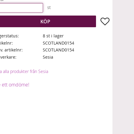
st
Lägg till i fa
KÖP
gerstatus
8 st i lager
tikelnr
SCOTLAND0154
lv. artikelnr
SCOTLAND0154
llverkare
Sesia
a alla produkter från Sesia
 ett omdöme!