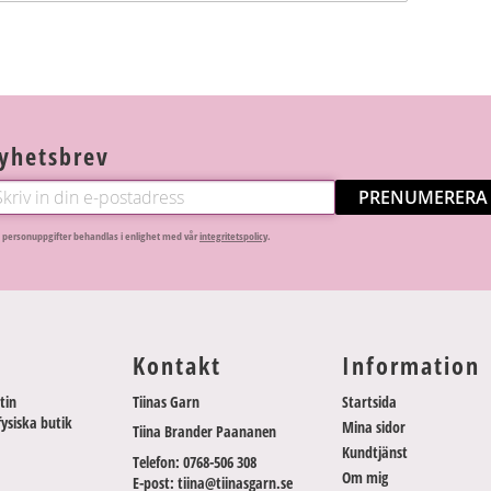
yhetsbrev
PRENUMERERA
 personuppgifter behandlas i enlighet med vår
integritetspolicy
.
Kontakt
Information
tin
Tiinas Garn
Startsida
fysiska butik
Mina sidor
Tiina Brander Paananen
Kundtjänst
Telefon: 0768-506 308
Om mig
E-post: tiina@tiinasgarn.se