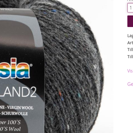
La
Ar
Til
Ti
Vis
Ge