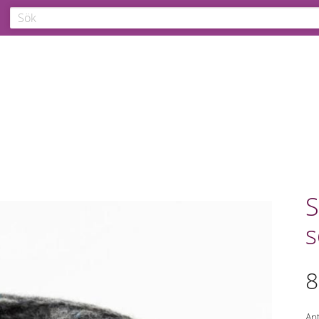
S
s
8
Ant