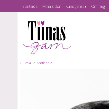
Startsida
Mina sidor
Kundtjänst
Om mig
Sesia
Scotland 2