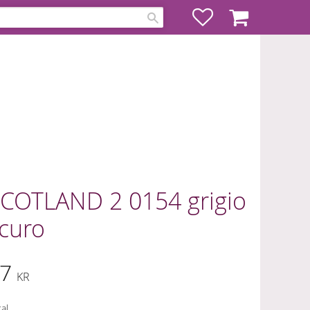
Favoriter
Kundvagn
COTLAND 2 0154 grigio
curo
7
KR
al