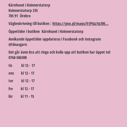
Kärnhuset i Kvinnerstatorp
Kvinnerstatorp 335
705 91 Örebro
Vägbeskrivning till butiken :
https://goo.gl/maps/h1P6zz1p3W...
Öppettider i butiken Kärnhuset i Kvinnerstatorp
Avvikande öppettider uppdateras i Facebook och Instagram
@tiinasgarn
Det går även bra att ringa och kolla upp att butiken har öppet tel:
0768-506308
tis kl 12 - 17
ons kl 12 - 17
tor kl 12 - 17
fre kl 12 - 17
lör kl 11 - 15