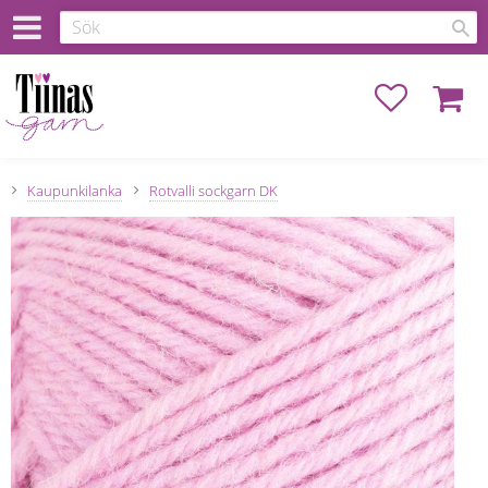
Favoriter
Kundva
Kaupunkilanka
Rotvalli sockgarn DK