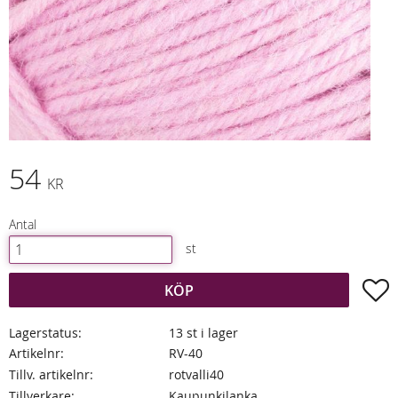
54
KR
Antal
st
L
KÖP
Lagerstatus
13 st i lager
Artikelnr
RV-40
Tillv. artikelnr
rotvalli40
Tillverkare
Kaupunkilanka