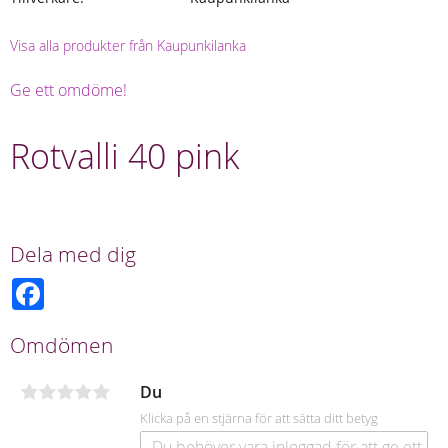
Visa alla produkter från Kaupunkilanka
Ge ett omdöme!
Rotvalli 40 pink
Dela med dig
F
a
c
e
Omdömen
b
o
o
Du
k
Klicka på en stjärna för att sätta ditt betyg