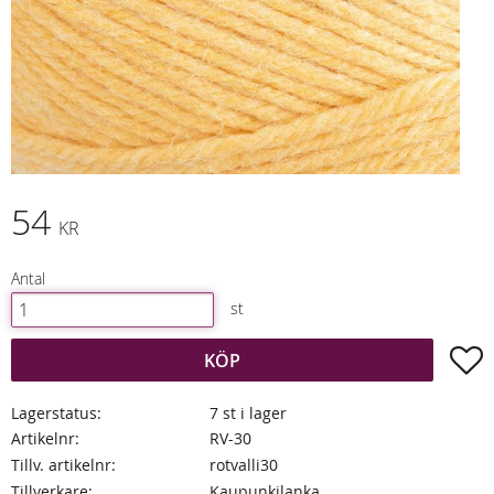
54
KR
Antal
st
L
KÖP
Lagerstatus
7 st i lager
Artikelnr
RV-30
Tillv. artikelnr
rotvalli30
Tillverkare
Kaupunkilanka