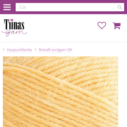
Favoriter
Kundva
Kaupunkilanka
Rotvalli sockgarn DK