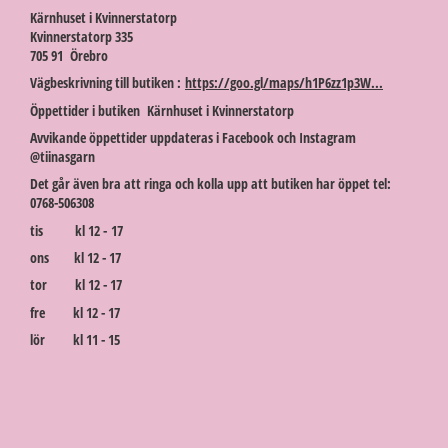
Kärnhuset i Kvinnerstatorp
Kvinnerstatorp 335
705 91 Örebro
Vägbeskrivning till butiken :
https://goo.gl/maps/h1P6zz1p3W...
Öppettider i butiken Kärnhuset i Kvinnerstatorp
Avvikande öppettider uppdateras i Facebook och Instagram
@tiinasgarn
Det går även bra att ringa och kolla upp att butiken har öppet tel:
0768-506308
tis kl 12 - 17
ons kl 12 - 17
tor kl 12 - 17
fre kl 12 - 17
lör kl 11 - 15