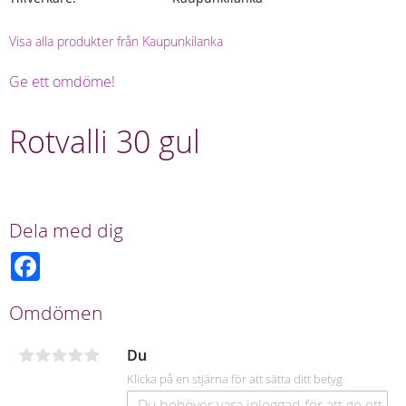
Visa alla produkter från Kaupunkilanka
Ge ett omdöme!
Rotvalli 30 gul
Dela med dig
F
a
c
e
Omdömen
b
o
o
Du
k
Klicka på en stjärna för att sätta ditt betyg