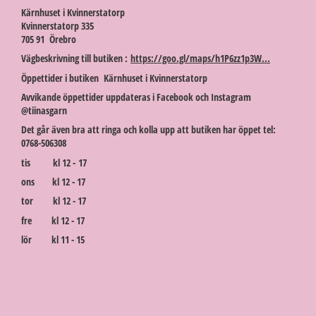
Kärnhuset i Kvinnerstatorp
Kvinnerstatorp 335
705 91 Örebro
Vägbeskrivning till butiken :
https://goo.gl/maps/h1P6zz1p3W...
Öppettider i butiken Kärnhuset i Kvinnerstatorp
Avvikande öppettider uppdateras i Facebook och Instagram
@tiinasgarn
Det går även bra att ringa och kolla upp att butiken har öppet tel:
0768-506308
tis kl 12 - 17
ons kl 12 - 17
tor kl 12 - 17
fre kl 12 - 17
lör kl 11 - 15