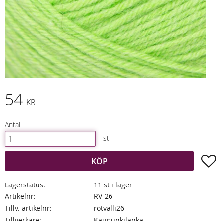
54
KR
Antal
st
L
KÖP
Lagerstatus
11 st i lager
Artikelnr
RV-26
Tillv. artikelnr
rotvalli26
Tillverkare
Kaupunkilanka