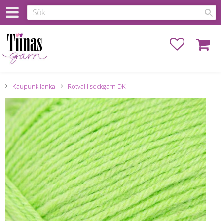
Favoriter
Kundva
Kaupunkilanka
Rotvalli sockgarn DK