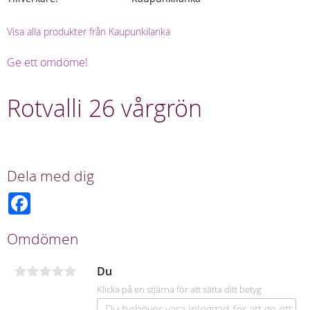
Visa alla produkter från Kaupunkilanka
Ge ett omdöme!
Rotvalli 26 vårgrön
Dela med dig
F
a
c
e
Omdömen
b
o
o
Du
k
Klicka på en stjärna för att sätta ditt betyg