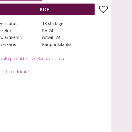
Lägg till i fa
KÖP
gerstatus
13 st i lager
tikelnr
RV-24
lv. artikelnr
rotvalli24
llverkare
Kaupunkilanka
a alla produkter från Kaupunkilanka
 ett omdöme!