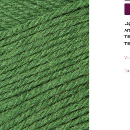
La
Ar
Til
Ti
Vis
Ge