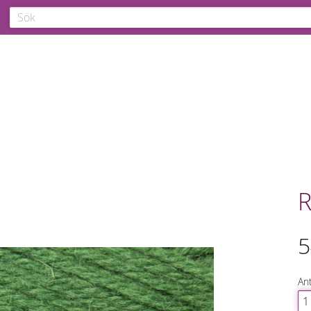
R
5
Ant