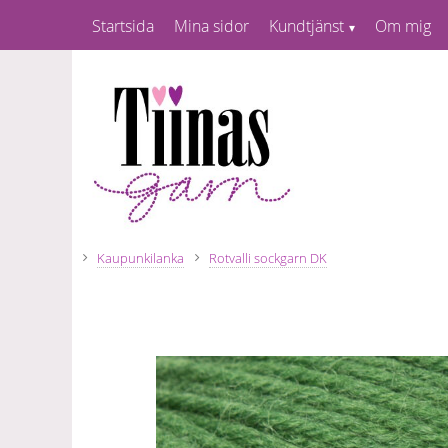
Startsida
Mina sidor
Kundtjänst
Om mig
Kaupunkilanka
Rotvalli sockgarn DK