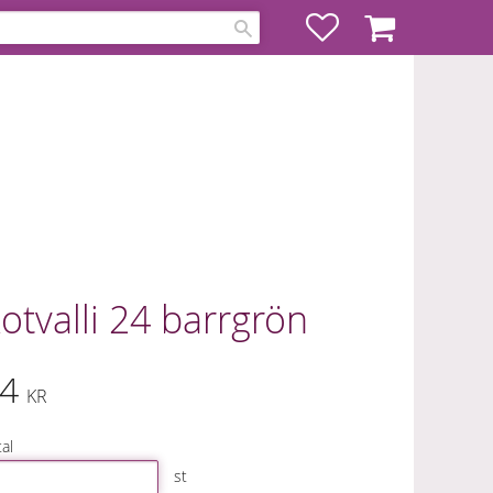
Favoriter
Kundvagn
otvalli 24 barrgrön
4
KR
al
st