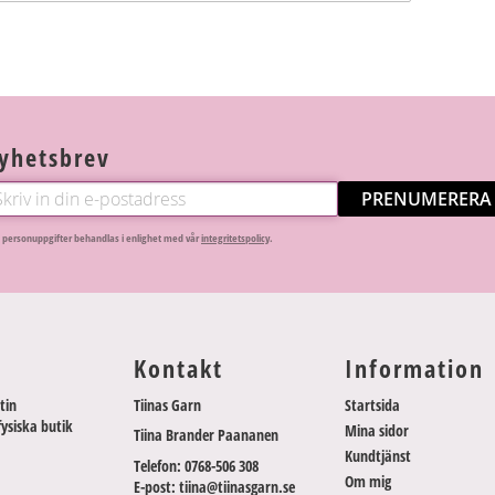
yhetsbrev
PRENUMERERA
 personuppgifter behandlas i enlighet med vår
integritetspolicy
.
Kontakt
Information
tin
Tiinas Garn
Startsida
fysiska butik
Mina sidor
Tiina Brander Paananen
Kundtjänst
Telefon: 0768-506 308
Om mig
E-post: tiina@tiinasgarn.se