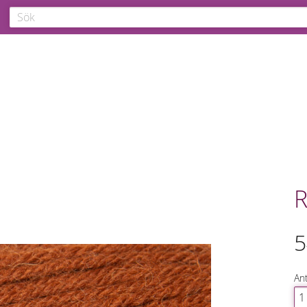
R
5
Ant