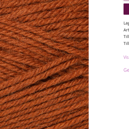
La
Ar
Til
Ti
Vis
Ge