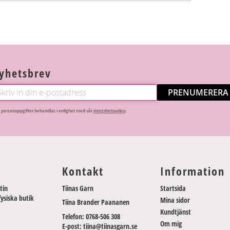
yhetsbrev
PRENUMERERA
 personuppgifter behandlas i enlighet med vår
integritetspolicy
.
Kontakt
Information
tin
Tiinas Garn
Startsida
fysiska butik
Mina sidor
Tiina Brander Paananen
Kundtjänst
Telefon: 0768-506 308
Om mig
E-post: tiina@tiinasgarn.se