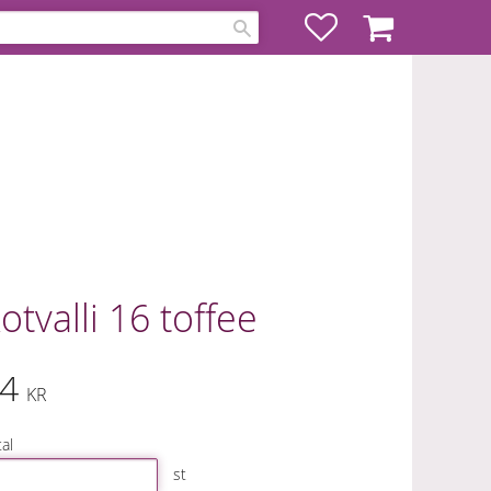
Favoriter
Kundvagn
otvalli 16 toffee
4
KR
al
st