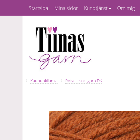
Startsida
Mina sidor
Kundtjänst
Om mig
Kaupunkilanka
Rotvalli sockgarn DK