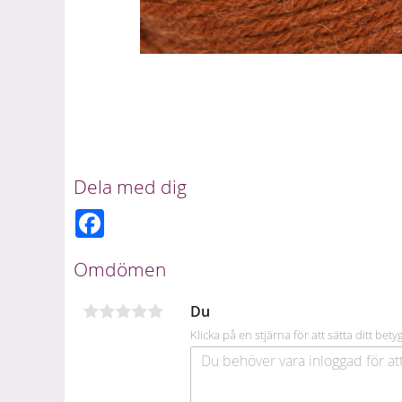
Dela med dig
F
a
c
e
Omdömen
b
o
o
Du
k
Klicka på en stjärna för att sätta ditt bety