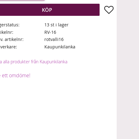
Lägg till i fa
KÖP
gerstatus
13 st i lager
tikelnr
RV-16
lv. artikelnr
rotvalli16
llverkare
Kaupunkilanka
a alla produkter från Kaupunkilanka
 ett omdöme!