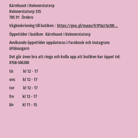
Kärnhuset i Kvinnerstatorp
Kvinnerstatorp 335
705 91 Örebro
Vägbeskrivning till butiken :
https://goo.gl/maps/h1P6zz1p3W...
Öppettider i butiken Kärnhuset i Kvinnerstatorp
Avvikande öppettider uppdateras i Facebook och Instagram
@tiinasgarn
Det går även bra att ringa och kolla upp att butiken har öppet tel:
0768-506308
tis kl 12 - 17
ons kl 12 - 17
tor kl 12 - 17
fre kl 12 - 17
lör kl 11 - 15