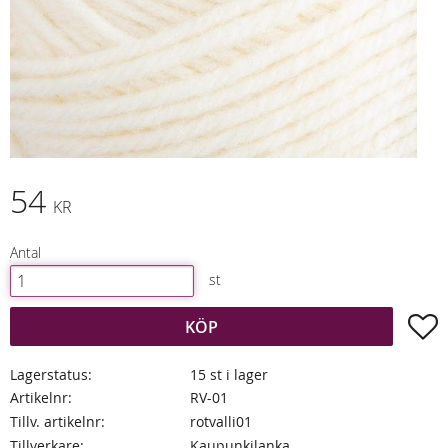
54
KR
Antal
st
L
KÖP
Lagerstatus
15 st i lager
Artikelnr
RV-01
Tillv. artikelnr
rotvalli01
Tillverkare
Kaupunkilanka