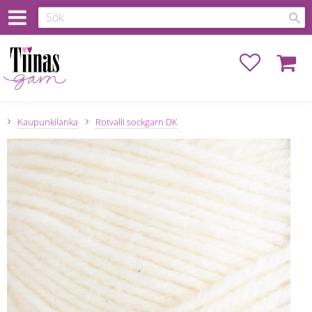
Favoriter
Kundva
Kaupunkilanka
Rotvalli sockgarn DK