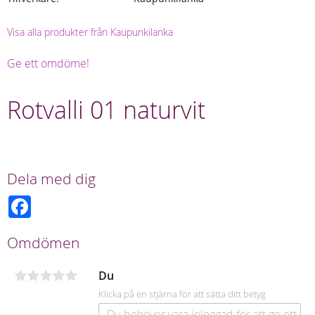
Visa alla produkter från Kaupunkilanka
Ge ett omdöme!
Rotvalli 01 naturvit
Dela med dig
F
a
c
e
Omdömen
b
o
o
Du
k
Klicka på en stjärna för att sätta ditt betyg