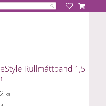
Favoriter
Kundvagn
eStyle Rullmåttband 1,5
m
2
KR
al