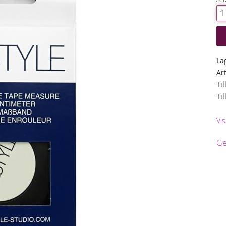
La
Ar
Til
Ti
Vis
Ge