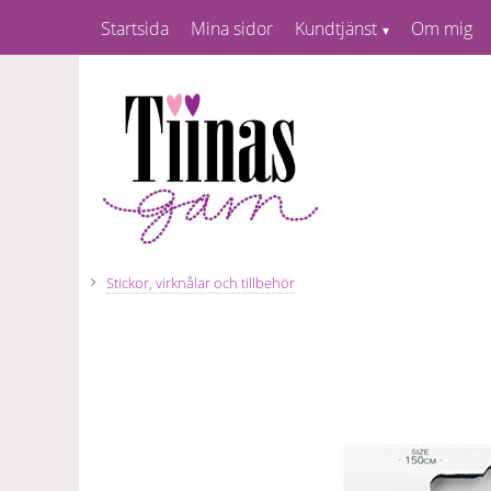
Startsida
Mina sidor
Kundtjänst
Om mig
Stickor, virknålar och tillbehör