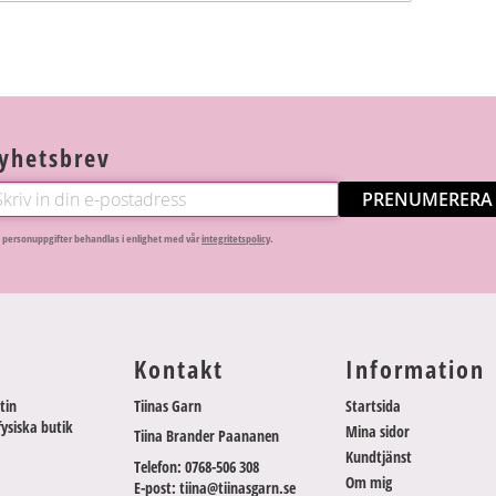
yhetsbrev
PRENUMERERA
 personuppgifter behandlas i enlighet med vår
integritetspolicy
.
Kontakt
Information
tin
Tiinas Garn
Startsida
fysiska butik
Mina sidor
Tiina Brander Paananen
Kundtjänst
Telefon: 0768-506 308
Om mig
E-post: tiina@tiinasgarn.se