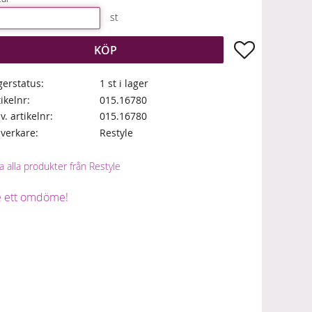
st
Lägg till i fa
KÖP
gerstatus
1 st i lager
tikelnr
015.16780
lv. artikelnr
015.16780
llverkare
Restyle
a alla produkter från Restyle
 ett omdöme!