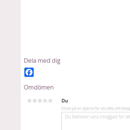
Dela med dig
F
a
c
e
Omdömen
b
o
o
Du
k
Klicka på en stjärna för att sätta ditt bety