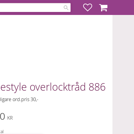
Favoriter
Kundvagn
estyle overlocktråd 886
digare ord.pris 30,-
0
KR
al