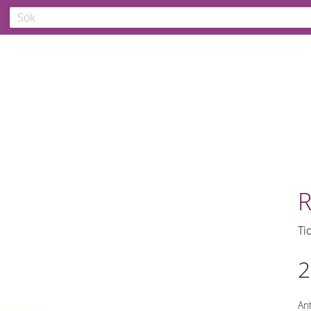
R
Ti
2
Ant