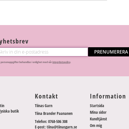
yhetsbrev
PRENUMERERA
 personuppgifter behandlas i enlighet med vår
integritetspolicy
.
Kontakt
Information
tin
Tiinas Garn
Startsida
fysiska butik
Mina sidor
Tiina Brander Paananen
Kundtjänst
Telefon: 0768-506 308
Om mig
E-post: tiina@tiinasgarn.se