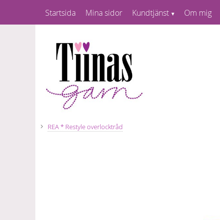
Startsida
Mina sidor
Kundtjänst
Om mig
REA * Restyle overlocktråd