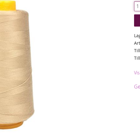
La
Ar
Til
Ti
Vis
Ge