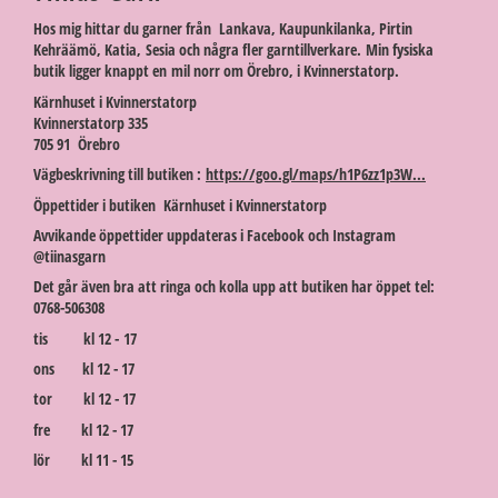
Hos mig hittar du garner från Lankava, Kaupunkilanka, Pirtin
Kehräämö, Katia, Sesia och några fler garntillverkare. Min fysiska
butik ligger knappt en mil norr om Örebro, i Kvinnerstatorp.
Kärnhuset i Kvinnerstatorp
Kvinnerstatorp 335
705 91 Örebro
Vägbeskrivning till butiken :
https://goo.gl/maps/h1P6zz1p3W...
Öppettider i butiken Kärnhuset i Kvinnerstatorp
Avvikande öppettider uppdateras i Facebook och Instagram
@tiinasgarn
Det går även bra att ringa och kolla upp att butiken har öppet tel:
0768-506308
tis kl 12 - 17
ons kl 12 - 17
tor kl 12 - 17
fre kl 12 - 17
lör kl 11 - 15