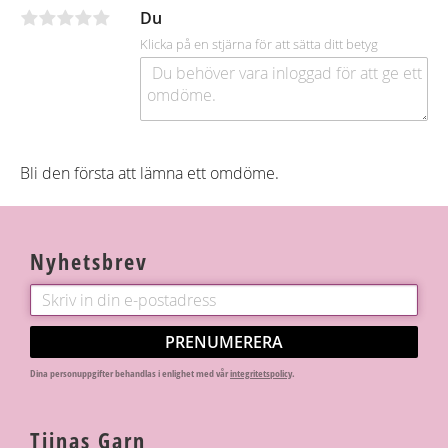
o
Du
k
Klicka på en stjärna för att sätta ditt betyg
Bli den första att lämna ett omdöme.
Nyhetsbrev
PRENUMERERA
Dina personuppgifter behandlas i enlighet med vår
integritetspolicy
.
Tiinas Garn