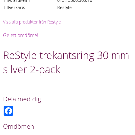
Tillv. artikelnr
015.15300.30.010
Tillverkare
Restyle
Visa alla produkter från Restyle
Ge ett omdöme!
ReStyle trekantsring 30 mm
silver 2-pack
Dela med dig
F
a
c
e
Omdömen
b
o