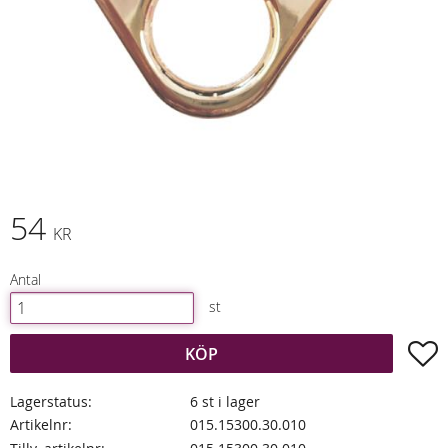
54
KR
Antal
st
L
KÖP
Lagerstatus
6 st i lager
Artikelnr
015.15300.30.010