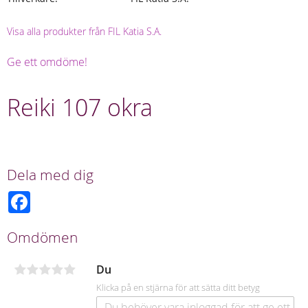
Visa alla produkter från FIL Katia S.A.
Ge ett omdöme!
Reiki 107 okra
Dela med dig
F
a
c
e
Omdömen
b
o
o
Du
k
Klicka på en stjärna för att sätta ditt betyg