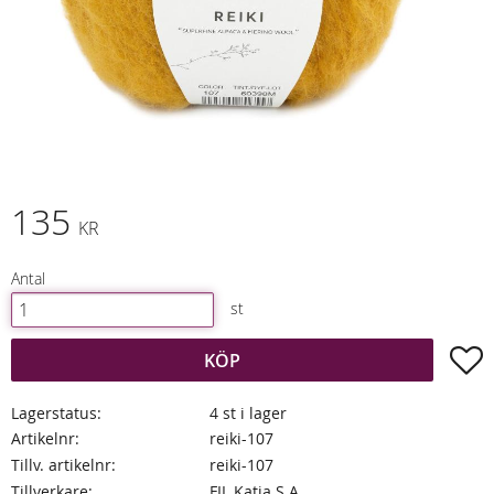
135
KR
Antal
st
L
KÖP
Lagerstatus
4 st i lager
Artikelnr
reiki-107
Tillv. artikelnr
reiki-107
Tillverkare
FIL Katia S.A.