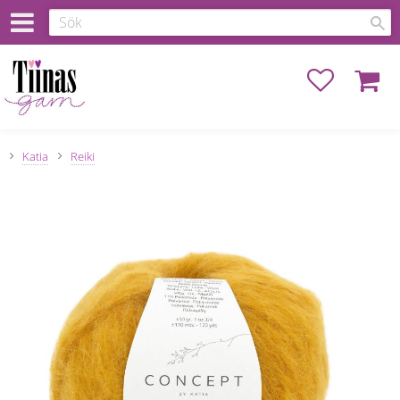
Favoriter
Kundva
Katia
Reiki