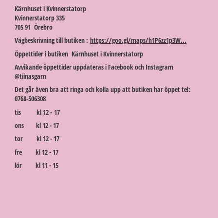
Kärnhuset i Kvinnerstatorp
Kvinnerstatorp 335
705 91 Örebro
Vägbeskrivning till butiken :
https://goo.gl/maps/h1P6zz1p3W...
Öppettider i butiken Kärnhuset i Kvinnerstatorp
Avvikande öppettider uppdateras i Facebook och Instagram
@tiinasgarn
Det går även bra att ringa och kolla upp att butiken har öppet tel:
0768-506308
tis kl 12 - 17
ons kl 12 - 17
tor kl 12 - 17
fre kl 12 - 17
lör kl 11 - 15