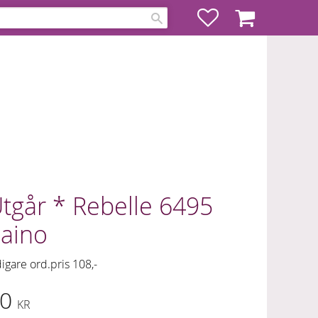
Favoriter
Kundvagn
tgår * Rebelle 6495
aino
digare ord.pris 108,-
edsatt pris:
0
KR