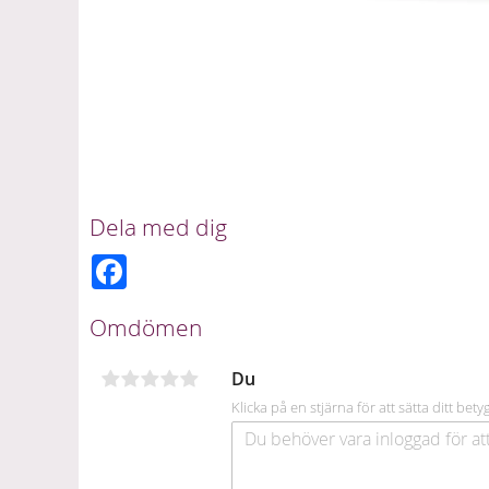
Dela med dig
F
a
c
e
Omdömen
b
o
o
Du
k
Klicka på en stjärna för att sätta ditt bety