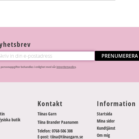
yhetsbrev
PRENUMERERA
 personuppgifter behandlas i enlighet med vår
integritetspolicy
.
Kontakt
Information
tin
Tiinas Garn
Startsida
fysiska butik
Mina sidor
Tiina Brander Paananen
Kundtjänst
Telefon: 0768-506 308
Om mig
E-post: tiina@tiinasgarn.se