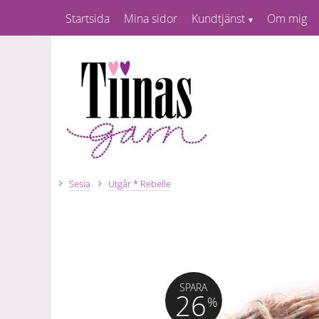
Startsida
Mina sidor
Kundtjänst
Om mig
Sesia
Utgår * Rebelle
SPARA
26
%