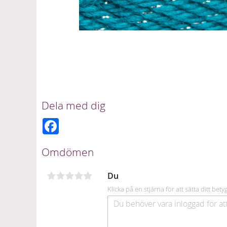
Dela med dig
F
a
c
e
Omdömen
b
o
o
Du
k
Klicka på en stjärna för att sätta ditt bety