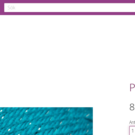
P
8
Ant