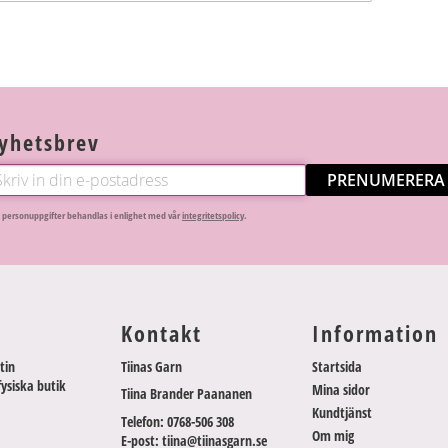
yhetsbrev
PRENUMERERA
 personuppgifter behandlas i enlighet med vår
integritetspolicy
.
Kontakt
Information
tin
Tiinas Garn
Startsida
fysiska butik
Mina sidor
Tiina Brander Paananen
Kundtjänst
Telefon: 0768-506 308
Om mig
E-post: tiina@tiinasgarn.se