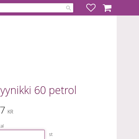
Favoriter
Kundvagn
yynikki 60 petrol
7
KR
al
st