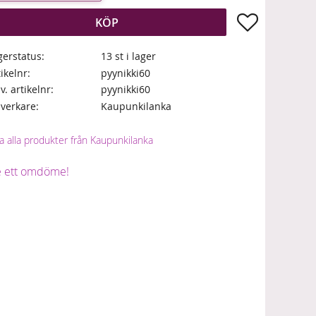
Lägg till i fa
KÖP
gerstatus
13 st i lager
tikelnr
pyynikki60
lv. artikelnr
pyynikki60
llverkare
Kaupunkilanka
a alla produkter från Kaupunkilanka
 ett omdöme!