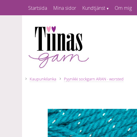
Startsida
Mina sidor
Kundtjänst
Om mig
Kaupunkilanka
Pyynikki sockgarn ARAN - worsted