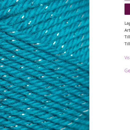
La
Ar
Til
Ti
Vis
Ge