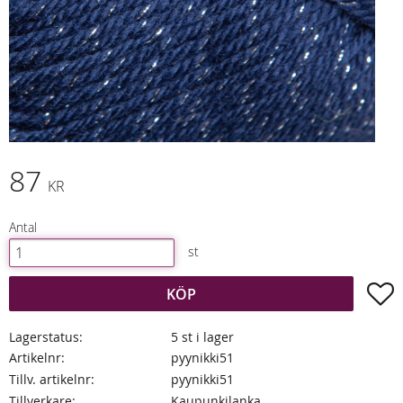
87
KR
Antal
st
L
KÖP
Lagerstatus
5 st i lager
Artikelnr
pyynikki51
Tillv. artikelnr
pyynikki51
Tillverkare
Kaupunkilanka