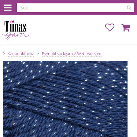
Favoriter
Kundva
Kaupunkilanka
Pyynikki sockgarn ARAN - worsted