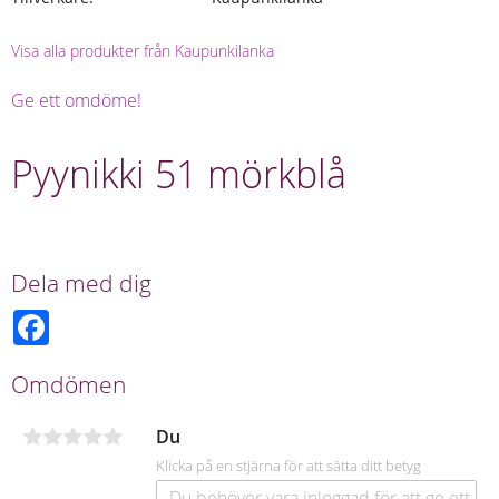
Visa alla produkter från Kaupunkilanka
Ge ett omdöme!
Pyynikki 51 mörkblå
Dela med dig
F
a
c
e
Omdömen
b
o
o
Du
k
Klicka på en stjärna för att sätta ditt betyg