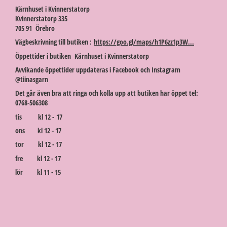
Kärnhuset i Kvinnerstatorp
Kvinnerstatorp 335
705 91 Örebro
Vägbeskrivning till butiken :
https://goo.gl/maps/h1P6zz1p3W...
Öppettider i butiken Kärnhuset i Kvinnerstatorp
Avvikande öppettider uppdateras i Facebook och Instagram
@tiinasgarn
Det går även bra att ringa och kolla upp att butiken har öppet tel:
0768-506308
tis kl 12 - 17
ons kl 12 - 17
tor kl 12 - 17
fre kl 12 - 17
lör kl 11 - 15