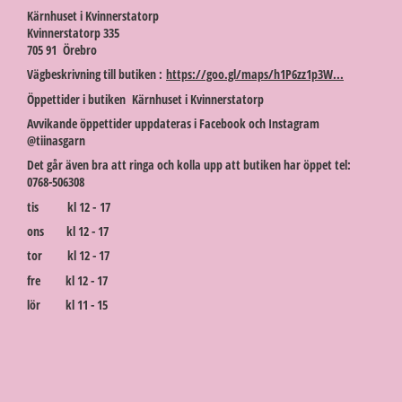
Kärnhuset i Kvinnerstatorp
Kvinnerstatorp 335
705 91 Örebro
Vägbeskrivning till butiken :
https://goo.gl/maps/h1P6zz1p3W...
Öppettider i butiken Kärnhuset i Kvinnerstatorp
Avvikande öppettider uppdateras i Facebook och Instagram
@tiinasgarn
Det går även bra att ringa och kolla upp att butiken har öppet tel:
0768-506308
tis kl 12 - 17
ons kl 12 - 17
tor kl 12 - 17
fre kl 12 - 17
lör kl 11 - 15