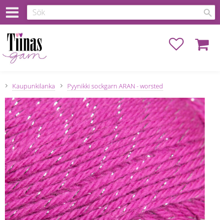
Favoriter
Kundva
Kaupunkilanka
Pyynikki sockgarn ARAN - worsted