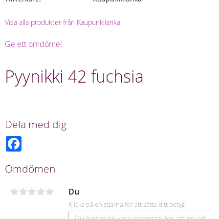
Visa alla produkter från Kaupunkilanka
Ge ett omdöme!
Pyynikki 42 fuchsia
Dela med dig
F
a
c
e
Omdömen
b
o
o
Du
k
Klicka på en stjärna för att sätta ditt betyg