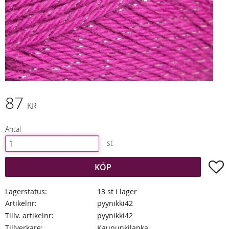
87
KR
Antal
st
L
KÖP
Lagerstatus
13 st i lager
Artikelnr
pyynikki42
Tillv. artikelnr
pyynikki42
Tillverkare
Kaupunkilanka